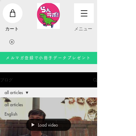
​カート
​メニュー
メルマガ登録で小冊子データプレゼント
ブログ
all articles
all articles
English
栄養
Load video
マラソン