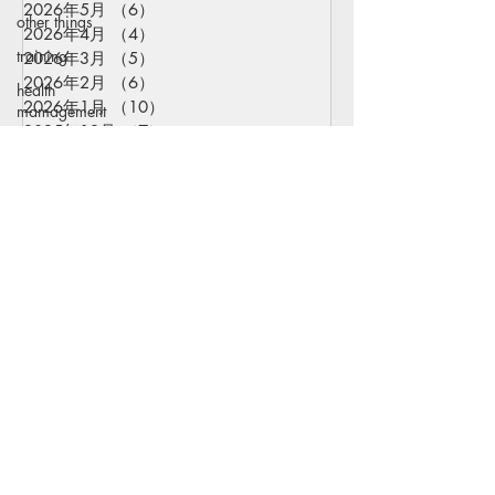
2026年5月
（6）
6件の記事
other things
2026年4月
（4）
4件の記事
training
2026年3月
（5）
5件の記事
2026年2月
（6）
6件の記事
health
2026年1月
（10）
10件の記事
mamagement
2025年12月
（7）
7件の記事
セールス
2025年11月
（7）
7件の記事
2025年10月
（5）
5件の記事
走り方
2025年9月
（7）
7件の記事
会社概要
特定商取引法上の表記
サイト会員
​記事一覧
各種SNS
問い合わせ