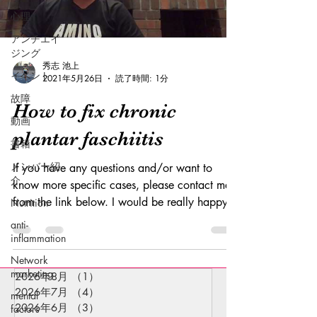
心理
アンチエイ
ジング
秀志 池上
イベント
2021年5月26日
読了時間: 1分
故障
How to fix chronic
動画
plantar faschiitis
書籍
メンバー紹
If you have any questions and/or want to
介
know more specific cases, please contact me
from the link below. I would be really happy if
Nutrition
I...
anti-
inflammation
Network
marketing
2026年8月
（1）
1件の記事
2026年7月
（4）
4件の記事
mental
2026年6月
（3）
3件の記事
factors