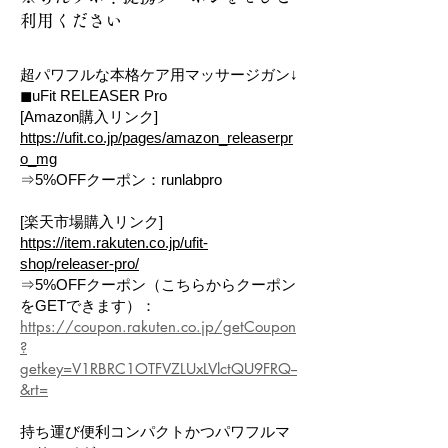
利用ください
超パワフルな本格ケア用マッサージガン↓
◼︎uFit RELEASER Pro
[Amazon購入リンク]
https://ufit.co.jp/pages/amazon_releaserpr
o_mg
⇒5%OFFクーポン：runlabpro
[楽天市場購入リンク]
https://item.rakuten.co.jp/ufit-
shop/releaser-pro/
⇒5%OFFクーポン（こちらからクーポン
をGETできます）：
https://coupon.rakuten.co.jp/getCoupon
?
getkey=V1RBRC1OTFVZLUxLVlctQU9FRQ--
&rt=
持ち運び便利コンパクトかつパワフルマ