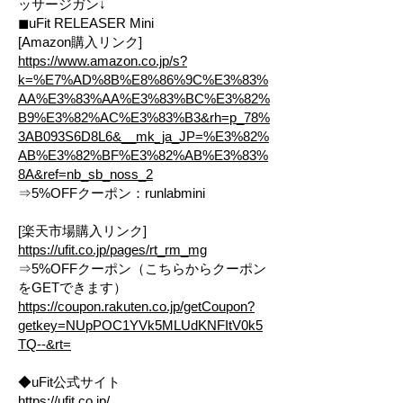
ッサージガン↓
◼︎uFit RELEASER Mini
[Amazon購入リンク]
https://www.amazon.co.jp/s?
k=%E7%AD%8B%E8%86%9C%E3%83%
AA%E3%83%AA%E3%83%BC%E3%82%
B9%E3%82%AC%E3%83%B3&rh=p_78%
3AB093S6D8L6&__mk_ja_JP=%E3%82%
AB%E3%82%BF%E3%82%AB%E3%83%
8A&ref=nb_sb_noss_2
⇒5%OFFクーポン：runlabmini
[楽天市場購入リンク]
https://ufit.co.jp/pages/rt_rm_mg
⇒5%OFFクーポン（こちらからクーポン
をGETできます）
https://coupon.rakuten.co.jp/getCoupon?
getkey=NUpPOC1YVk5MLUdKNFItV0k5
TQ--&rt=
◆uFit公式サイト
https://ufit.co.jp/