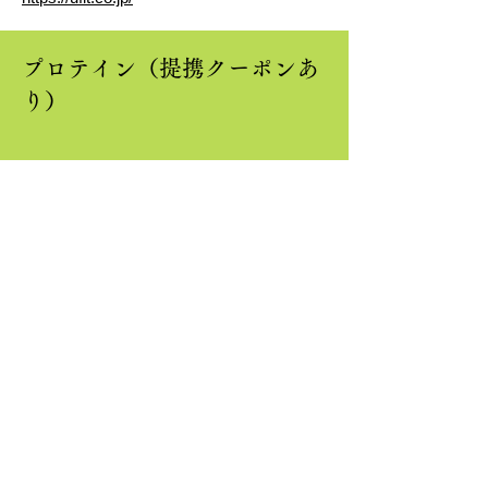
プロテイン（提携クーポンあ
り）
人工添加物一切不使用・多種類の
フレーバーが魅力のuFitソイプロ
テイン