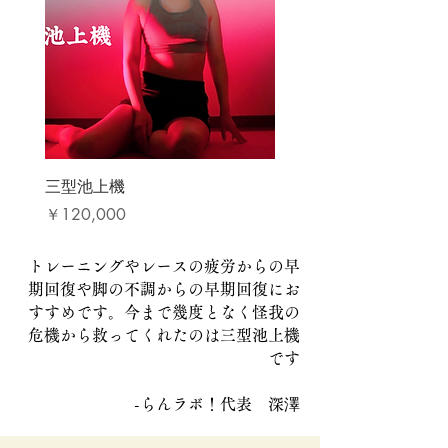
三型池上機
価格
￥120,000
トレーニングやレースの疲労からの早
期回復や脚の不調からの早期回復にお
すすめです。今まで幾度となく怪我の
危機から救ってくれたのは三型池上機
です
-らんラボ！代表 深澤