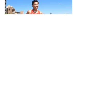
池上秀志
経歴
中学 京都府亀岡市立亀岡中学校
都道府県対抗男子駅伝６区区間賞 自己ベスト
3km 8分51秒
高校 洛南高校
京都府駅伝3年連続区間賞 チームも優勝
全国高校駅伝3年連続出場 19位 11位 18位
大学 京都教育大学
京都インカレ10000m優勝
関西インカレ10000m優勝 ハーフマラソン優
勝
西日本インカレ 5000m 2位 10000m 2位
京都選手権 10000m優勝
近畿選手権 10000m優勝