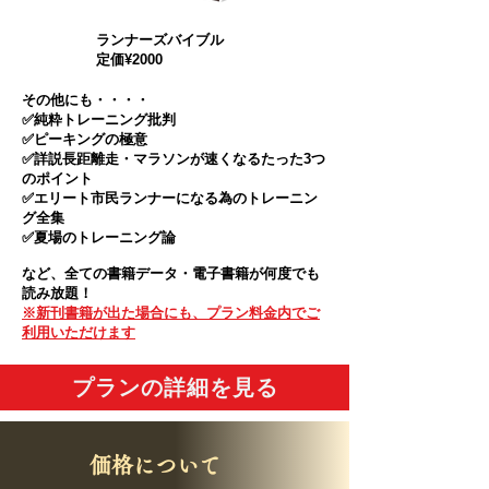
ランナーズバイブル
​定価¥2000
その他にも・・・・
✅純粋トレーニング批判
✅ピーキングの極意
✅詳説長距離走・マラソンが速くなるたった3つ
のポイント
✅エリート市民ランナーになる為のトレーニン
グ全集
✅夏場のトレーニング論
​など、全ての書籍データ・電子書籍が何度でも
読み放題！
※新刊書籍が出た場合にも、プラン料金内でご
利用いただけます
プランの詳細を見る
価格について