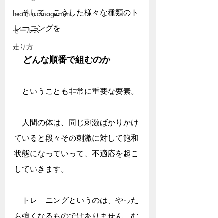
　そして、こうした様々な種類のト
health mamagement
レーニングを
セールス
走り方
　どんな順番で組むのか
　ということも非常に重要な要素。
　人間の体は、同じ刺激ばかりかけ
ていると段々その刺激に対して飽和
状態になっていって、不適応を起こ
していきます。
　トレーニングというのは、やった
ら強くなるものではありません。む