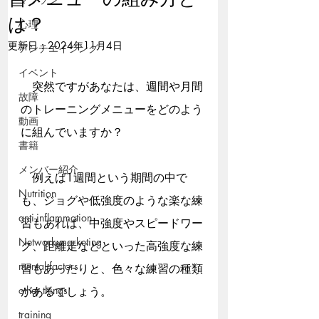
は？
心理
更新日：
2024年11月4日
アンチエイジング
イベント
　突然ですがあなたは、週間や月間
故障
のトレーニングメニューをどのよう
動画
に組んでいますか？
書籍
メンバー紹介
　例えば1週間という期間の中で
Nutrition
も、ジョグや低強度のような楽な練
anti-inflammation
習もあれば、中強度やスピードワー
Network marketing
ク、距離走などといった高強度な練
mental factors
習もあったりと、色々な練習の種類
other things
があるでしょう。
training