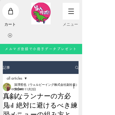
​カート
​メニュー
メルマガ登録で小冊子データプレゼント
記事
all articles
深澤哲也（ウェルビーイング株式会社副社長）
all articles
2024年11月2日
真剣なランナーの方必
English
見！絶対に避けるべき練
栄養
習メニューの組み方と
マラソン