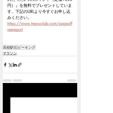
円）』を無料でプレゼントしていま
す。下記のURLより今すぐお申し込
みください。
https://www.trexrunlab.com/pageoff
reereport
高校駅伝
ピーキング
マラソン
関連記事
すべて表示