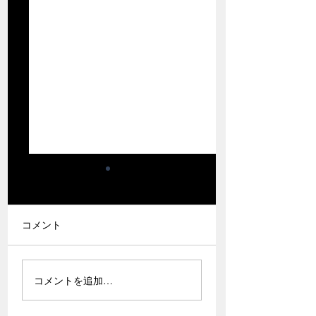
コメント
なにわ淀川マラソン応
真剣なランナーの
コメントを追加…
援記
たへ