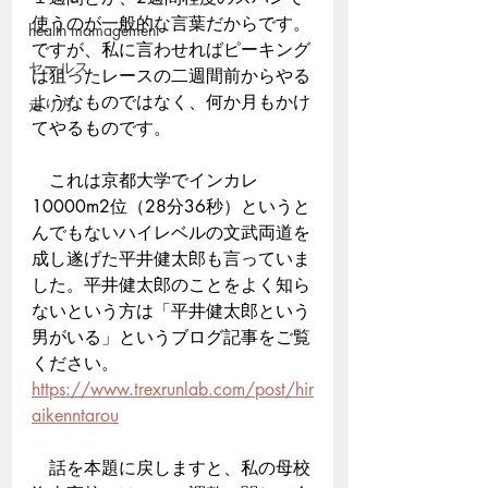
使うのが一般的な言葉だからです。
health mamagement
ですが、私に言わせればピーキング
セールス
は狙ったレースの二週間前からやる
ようなものではなく、何か月もかけ
走り方
てやるものです。
　これは京都大学でインカレ
10000m2位（28分36秒）というと
んでもないハイレベルの文武両道を
成し遂げた平井健太郎も言っていま
した。平井健太郎のことをよく知ら
ないという方は「平井健太郎という
男がいる」というブログ記事をご覧
ください。
https://www.trexrunlab.com/post/hir
aikenntarou
　話を本題に戻しますと、私の母校