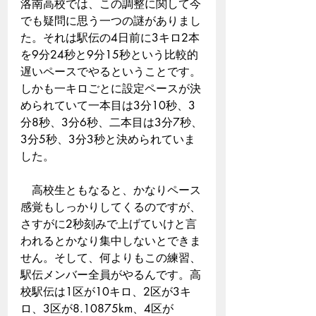
洛南高校では、この調整に関して今
でも疑問に思う一つの謎がありまし
た。それは駅伝の4日前に3キロ2本
を9分24秒と9分15秒という比較的
遅いペースでやるということです。
しかも一キロごとに設定ペースが決
められていて一本目は3分10秒、3
分8秒、3分6秒、二本目は3分7秒、
3分5秒、3分3秒と決められていま
した。
　高校生ともなると、かなりペース
感覚もしっかりしてくるのですが、
さすがに2秒刻みで上げていけと言
われるとかなり集中しないとできま
せん。そして、何よりもこの練習、
駅伝メンバー全員がやるんです。高
校駅伝は1区が10キロ、2区が3キ
ロ、3区が8.10875km、4区が