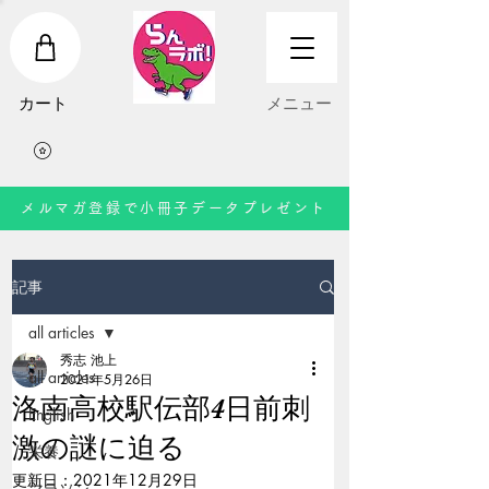
​カート
​メニュー
メルマガ登録で小冊子データプレゼント
記事
all articles
秀志 池上
all articles
2021年5月26日
洛南高校駅伝部4日前刺
English
激の謎に迫る
栄養
更新日：
2021年12月29日
マラソン