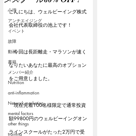
心理
こんにちは、ウェルビーイング株式
アンチエイジング
会社代表取締役の池上です！
イベント
故障
動画
　今回は長距離走・マラソンが速く
書籍
なりたいあなたに最高のオプション
メンバー紹介
をご用意しました。
Nutrition
anti-inflammation
Network marketing
　現在先着100名様限定で通常投資
mental factors
額99800円のウェルビーイングオン
other things
ラインスクールがたった2万円で受
training