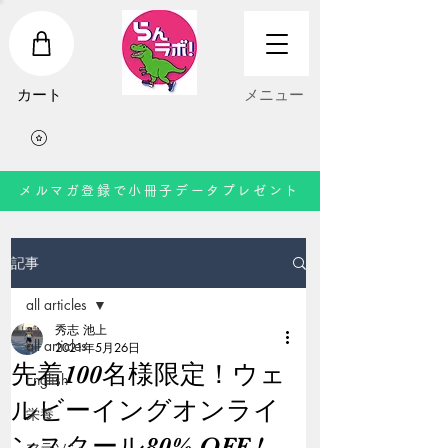
​カート
​メニュー
メルマガ登録で小冊子データプレゼント
記事
all articles
秀志 池上
all articles
2021年5月26日
先着100名様限定！ウェ
English
ルビーイングオンライ
栄養
ンスクール80% OFF !
マラソン