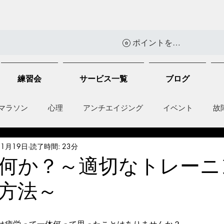
ポイントを表示
練習会
サービス一覧
ブログ
マラソン
心理
アンチエイジング
イベント
故
11月19日
読了時間: 23分
anti-inflammation
Network marketing
mental factors
何か？～適切なトレーニ
方法～
t
セールス
走り方