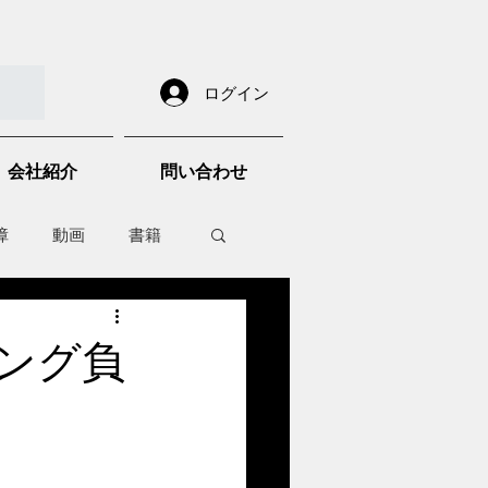
ログイン
会社紹介
問い合わせ
障
動画
書籍
other things
ング負