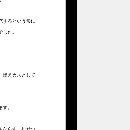
充するという形に
でした。
、燃えカスとして
ます。
もならず、排せつ