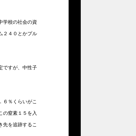
中学校の社会の資
ム２４０とかプル
定ですが、中性子
．６％くらいがこ
この窒素１５を入
き先を追跡するこ