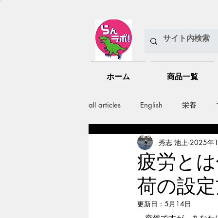
ホーム
商品一覧
all articles
English
栄養
秀志 池上
2025年
メンバー紹介
Nutrition
疲労とは
荷の設定
training
health mamagemen
更新日：
5月14日