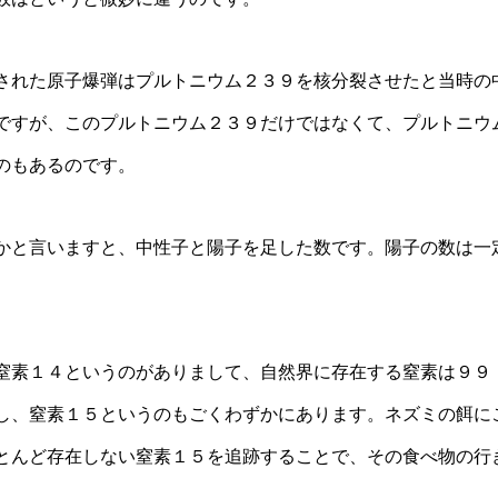
された原子爆弾はプルトニウム２３９を核分裂させたと当時の
ですが、このプルトニウム２３９だけではなくて、プルトニウ
のもあるのです。
かと言いますと、中性子と陽子を足した数です。陽子の数は一
窒素１４というのがありまして、自然界に存在する窒素は９９
し、窒素１５というのもごくわずかにあります。ネズミの餌に
とんど存在しない窒素１５を追跡することで、その食べ物の行