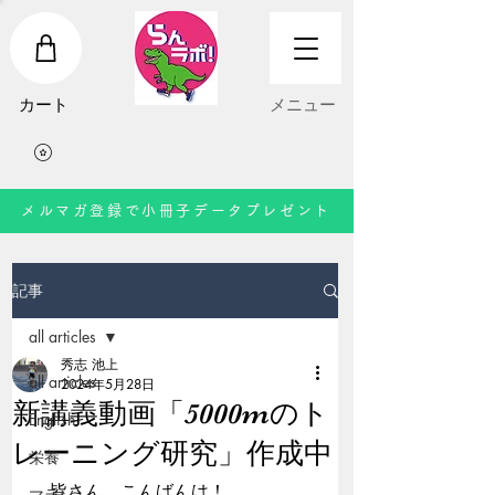
​カート
​メニュー
メルマガ登録で小冊子データプレゼント
記事
all articles
秀志 池上
all articles
2024年5月28日
新講義動画「5000mのト
English
レーニング研究」作成中
栄養
　皆さん、こんばんは！
マラソン