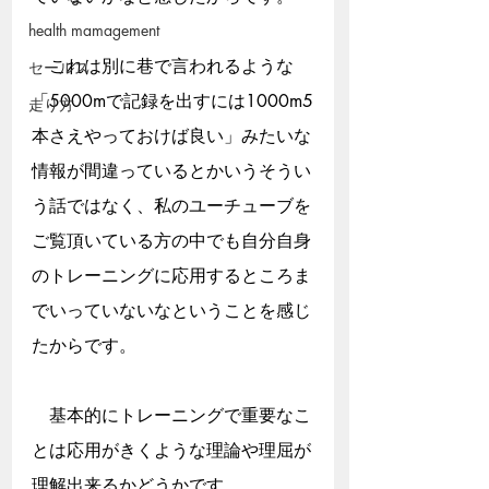
health mamagement
　これは別に巷で言われるような
セールス
「5000mで記録を出すには1000m5
走り方
本さえやっておけば良い」みたいな
情報が間違っているとかいうそうい
う話ではなく、私のユーチューブを
ご覧頂いている方の中でも自分自身
のトレーニングに応用するところま
でいっていないなということを感じ
たからです。
　基本的にトレーニングで重要なこ
とは応用がきくような理論や理屈が
理解出来るかどうかです。