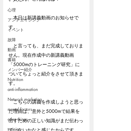
心理
　本日は新講義動画のお知らせで
アンチエイジング
す。
イベント
故障
　と言っても、まだ完成しておりま
動画
せん。現在作成中の新講義動画
書籍
「5000mのトレーニング研究」に
メンバー紹介
ついてちょっと紹介をさせて頂きま
Nutrition
す。
anti-inflammation
Network marketing
　こちらの講義を作成しようと思っ
mental factors
た理由は、意外と5000mで結果を
other things
出すための正しい知識がまだ伝わっ
training
ていないかなと感じたからです。