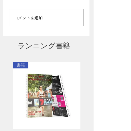
年、皇紀2686年9月の大
型連休のご予定はすでに
夏場こそ絶対に知
決まっておりますでしょ
コメントを追加…
おきたい「弱化現
うか？ 非常に残念です
の話
が、すでに決まってしま
っているという方にはこ
ちらの情報はお役に立て
ランニング書籍
ません。今回は今年の9月
の大型連休は走者として
非常に有意義な時間を花
書籍
の都の京の町で日本三大
解説系ランチューバー3名
と過ごしたい、ついでに
アジア大会で銅メダルを
獲得したことがある陸上
選手と過ごしたいという
方の為の案内で