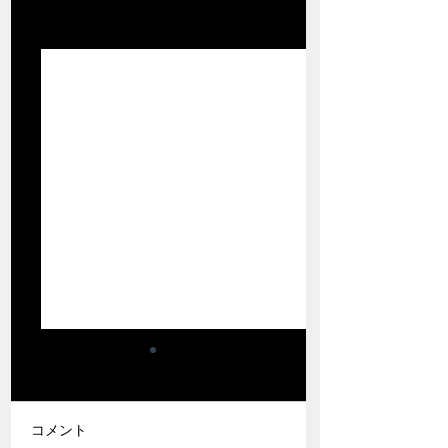
関連記事
すべて表示
9月20日から9月22日ま
で京の都で合宿を開催
いたします。
突然ですが、西暦2026
コメント