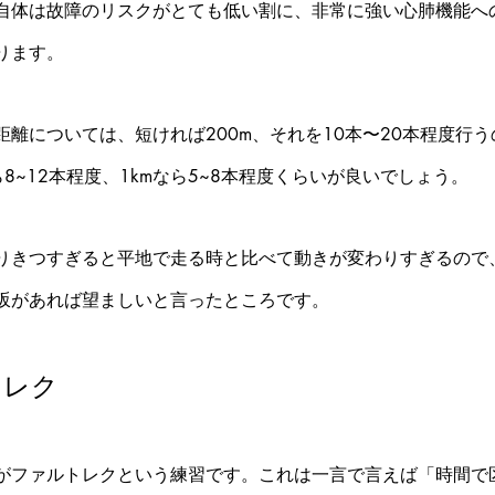
自体は故障のリスクがとても低い割に、非常に強い心肺機能へ
ります。
離については、短ければ200m、それを10本〜20本程度行
ら8~12本程度、1kmなら5~8本程度くらいが良いでしょう。
りきつすぎると平地で走る時と比べて動きが変わりすぎるので
坂があれば望ましいと言ったところです。
トレク
がファルトレクという練習です。これは一言で言えば「時間で