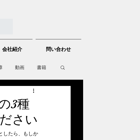
会社紹介
問い合わせ
障
動画
書籍
other things
の3種
ださい
としたら、もしか