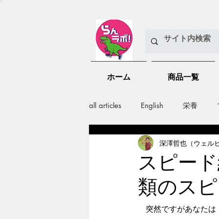
ホーム
商品一覧
all articles
English
栄養
深澤哲也（ウェル
メンバー紹介
Nutrition
スピード
類のスピ
training
health mamagemen
　突然ですがあなたは