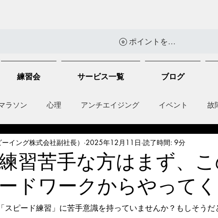
ポイントを表示
練習会
サービス一覧
ブログ
マラソン
心理
アンチエイジング
イベント
故
ビーイング株式会社副社長）
2025年12月11日
読了時間: 9分
anti-inflammation
Network marketing
mental factors
練習苦手な方はまず、こ
ードワークからやってく
t
セールス
走り方
「スピード練習」に苦手意識を持っていませんか？もしそうだ