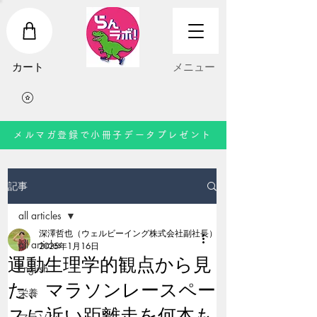
​カート
​メニュー
メルマガ登録で小冊子データプレゼント
記事
all articles
深澤哲也（ウェルビーイング株式会社副社長）
all articles
2025年1月16日
運動生理学的観点から見
English
た、マラソンレースペー
栄養
スに近い距離走を何本も
マラソン