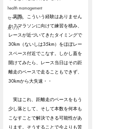
health mamagement
　実際、こういう経験はありません
セールス
か？マラソンに向けて練習を積み、
走り方
レースが近づいてきたタイミングで
30km（ないしは35km）をほぼレー
スペース付近でこなす。しかし蓋を
開けてみたら、レース当日はその距
離走のペースで走ることもできず、
30kmから大失速・・
　実はこれ、距離走のペースをもう
少し落として、そして本数を何本も
こなすことで解決できる可能性があ
ります。そうすることで今よりも苦