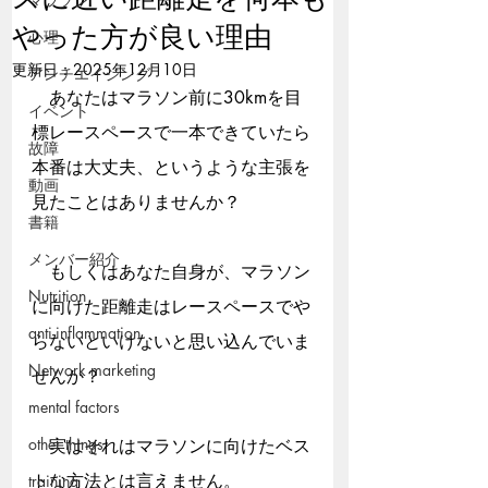
やった方が良い理由
心理
更新日：
2025年12月10日
アンチエイジング
　あなたはマラソン前に30kmを目
イベント
標レースペースで一本できていたら
故障
本番は大丈夫、というような主張を
動画
見たことはありませんか？
書籍
メンバー紹介
　もしくはあなた自身が、マラソン
Nutrition
に向けた距離走はレースペースでや
anti-inflammation
らないといけないと思い込んでいま
Network marketing
せんか？
mental factors
other things
　実はそれはマラソンに向けたベス
トな方法とは言えません。
training