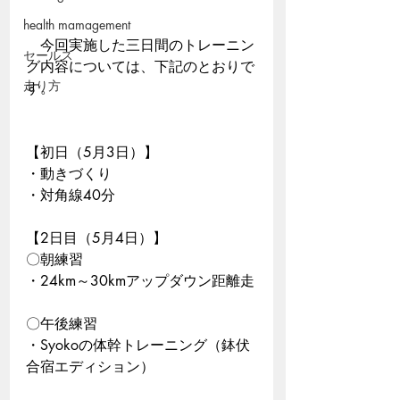
health mamagement
　今回実施した三日間のトレーニン
セールス
グ内容については、下記のとおりで
走り方
す。
【初日（5月3日）】
・動きづくり
・対角線40分
【2日目（5月4日）】
〇朝練習
・24km～30kmアップダウン距離走
〇午後練習
・Syokoの体幹トレーニング（鉢伏
合宿エディション）