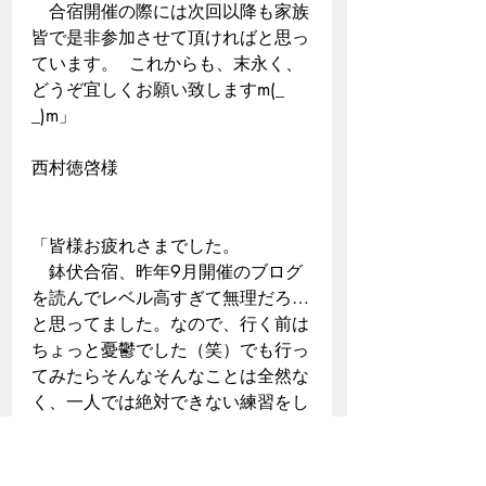
　合宿開催の際には次回以降も家族
皆で是非参加させて頂ければと思っ
ています。  これからも、末永く、
どうぞ宜しくお願い致しますm(_ 
_)m」
西村徳啓様  
「皆様お疲れさまでした。 　
　鉢伏合宿、昨年9月開催のブログ
を読んでレベル高すぎて無理だろ…
と思ってました。なので、行く前は
ちょっと憂鬱でした（笑）でも行っ
てみたらそんなそんなことは全然な
く、一人では絶対できない練習をし
っかりやり遂げることができまし
た。 