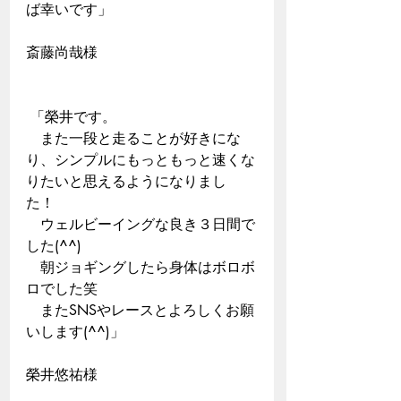
ば幸いです」
斎藤尚哉様
 「榮井です。  　
　また一段と走ることが好きにな
り、シンプルにもっともっと速くな
りたいと思えるようになりまし
た！  
　ウェルビーイングな良き３日間で
した(^^)  
　朝ジョギングしたら身体はボロボ
ロでした笑 
　またSNSやレースとよろしくお願
いします(^^)」 
榮井悠祐様  