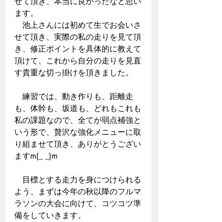
せて頂き、本当に良かったなと思い
ます。  
　池上さんには初めて生でお会いさ
せて頂き、実際の私の走りを見て頂
き、修正ポイントを具体的に教えて
頂けて、これから自分の走りを見直
す貴重な切っ掛けを頂きました。  
　練習では、動き作りも、距離走
も、体幹も、坂道も、どれもこれも
私の課題なので、全てが弱点補強と
いう形で、贅沢な強化メニューに取
り組ませて頂き、ありがとうござい
ますm(_ _)m  
　目標とする走力を身につけられる
よう、まずは今年の秋以降のフルマ
ラソンの大会に向けて、コツコツ準
備をしていきます。  