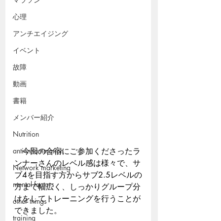
心理
アンチエイジング
イベント
故障
動画
書籍
メンバー紹介
Nutrition
anti-inflammation
　今回の合宿にご参加くださったラ
ンナーさんのレベル感は様々で、サ
Network marketing
ブ4を目指す方からサブ2.5レベルの
mental factors
方まで幅広く、しっかりグループ分
けをしてトレーニングを行うことが
other things
できました。
training