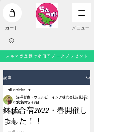
​カート
​メニュー
メルマガ登録で小冊子データプレゼント
記事
all articles
深澤哲也（ウェルビーイング株式会社副社長）
all articles
2022年5月9日
鉢伏合宿2022・春開催し
English
ました！！
栄養
マラソン