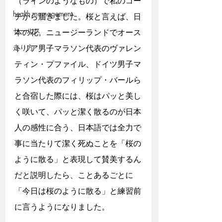
（ラインのようなもの）で私のコー
health mamagement
チから届きました。桜と言えば、日
セールス
本の花。ニュージーランドでオース
走り方
トリア男子マラソン代表のヴァレン
ティン・プファイル、ドイツ男子マ
ラソン代表のフィリップ・バールら
と合宿した際には、桜はパッと美し
く咲いて、パッと潔く散るのが日本
人の感性に合う、日本語では全力で
事に当たりて潔く死ぬことを「桜の
ように散る」と表現して賛美するん
だと説明したら、ことあるごとに
「今日は桜のように散る」と練習前
に言うようになりました。