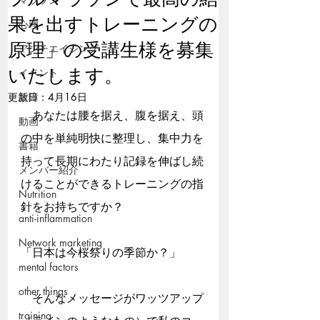
果を出すトレーニングの
心理
原理」の受講生様を募集
アンチエイジング
いたします。
イベント
更新日：
故障
4月16日
あなたは腰を据え、腹を据え、頭
動画
の中を単純明快に整理し、集中力を
書籍
持って長期にわたり記録を伸ばし続
メンバー紹介
けることができるトレーニングの指
Nutrition
針をお持ちですか？
anti-inflammation
Network marketing
「日本は今桜祭りの季節か？」
mental factors
other things
　そんなメッセージがワッツアップ
training