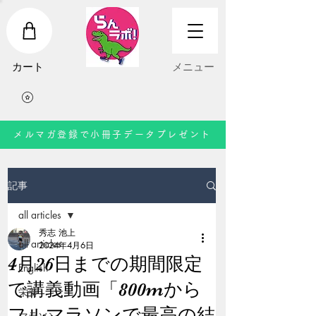
​カート
​メニュー
メルマガ登録で小冊子データプレゼント
記事
all articles
秀志 池上
all articles
2024年4月6日
4月26日までの期間限定
English
で講義動画「800mから
栄養
フルマラソンで最高の結
マラソン