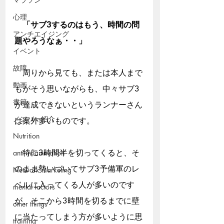
心理
　「サブ3するのはもう、時間の問
アンチエイジング
題やろうなぁ・・」
イベント
故障
　周りから見ても、または本人まで
動画
もがそう思いながらも、中々サブ3
書籍
が達成できないというランナーさん
メンバー紹介
は案外多いものです。
Nutrition
　特に3時間半を切ってくると、そ
anti-inflammation
のまま勢いづいてサブ3予備軍のレ
Network marketing
ベルに入ってくる人が多いのです
mental factors
が、そこから3時間を切るまでに壁
other things
に当たってしまう方が多いように思
training