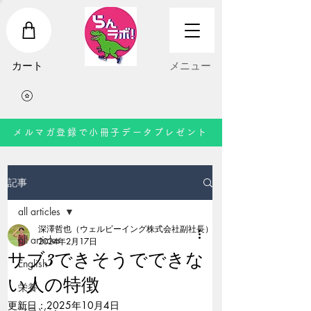
​カート
​メニュー
メルマガ登録で小冊子データプレゼント
記事
all articles
深澤哲也（ウェルビーイング株式会社副社長）
all articles
2024年2月17日
サブ3できそうでできな
English
い人の特徴
栄養
更新日：
2025年10月4日
マラソン