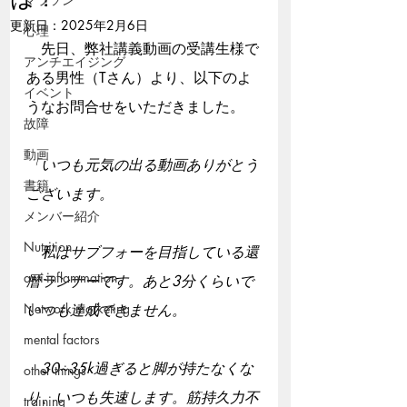
更新日：
2025年2月6日
心理
　先日、弊社講義動画の受講生様で
アンチエイジング
ある男性（Tさん）より、以下のよ
イベント
うなお問合せをいただきました。
故障
動画
「いつも元気の出る動画ありがとう
書籍
ございます。
メンバー紹介
Nutrition
　私はサブフォーを目指している還
anti-inflammation
暦ランナーです。あと3分くらいで
Network marketing
いつも達成できません。
mental factors
　30~35k過ぎると脚が持たなくな
other things
り、いつも失速します。筋持久力不
training