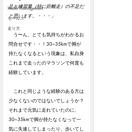
足と練習量（特に距離走）の不足だ
health mamagement
と思います。・・・」
セールス
走り方
　う〜ん、とても気持ちがわかるお
問合せです・・！30~35kmで脚が
持たなくなるという現象は、私自身
これまで走ったのマラソンで何度も
経験しています。
　これと同じような経験のある方は
少なくないのではないでしょうか？
それまで元気に走れていたのに、
30~35kmで脚が持たなくなって一
気に失速してしまったり、歩いてし