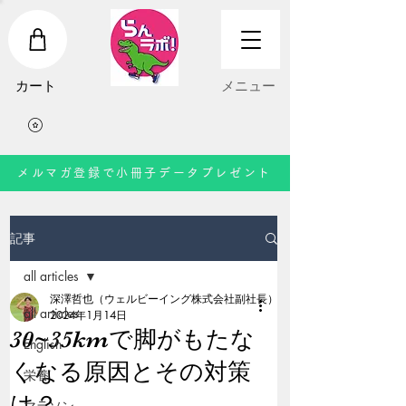
​カート
​メニュー
メルマガ登録で小冊子データプレゼント
記事
all articles
深澤哲也（ウェルビーイング株式会社副社長）
all articles
2024年1月14日
30~35kmで脚がもたな
English
くなる原因とその対策
栄養
は？
マラソン