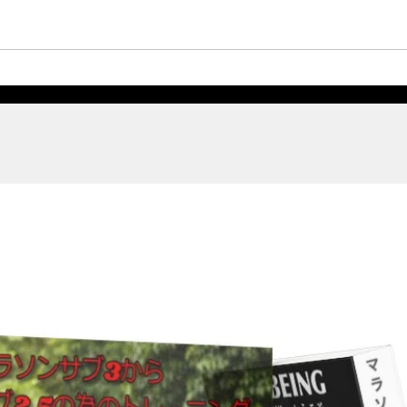
なにわ淀川マラソン応援記
真剣