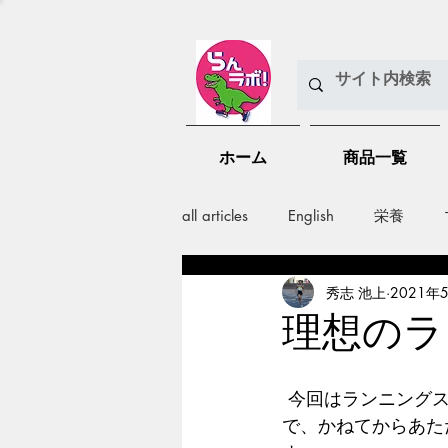
ホーム
商品一覧
all articles
English
栄養
秀志 池上
2021年
メンバー紹介
Nutrition
理想のラ
training
health mamagemen
 今回はランニングスタイルについて書いてほしいというリクエストをいただきましたの
で、かねてからあた