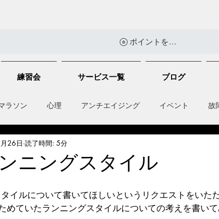
ポイントを表示
練習会
サービス一覧
ブログ
マラソン
心理
アンチエイジング
イベント
故
5月26日
読了時間: 5分
anti-inflammation
Network marketing
mental factors
ンニングスタイル
t
セールス
走り方
ためていたランニングスタイルについての考えを書いて