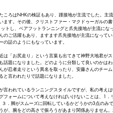
たころはNHKの検証もあり、踵接地が主流でした。主
ます。その後、クリストファー・マクドゥーガルの書いた『
大ヒットし、ベアフットランニングと爪先接地が主流にな
んのご活躍もあり、ますます爪先接地が主流になってい
ーの証のようにもなっています。
近は「お尻走り」という言葉も出てきて神野大地君がス
も話題になりました。どのように分類して良いのかはわ
んが忍者走りという異名を取ったり、安藤さんのチーム
ると言われたりで話題になりました。
が言われているランニングスタイルですが、私の考えは
グフォームについて考えなければいけないことは、1．
、３．脚がスムーズに回転しているかどうかの3点のみ
うが、腕をどの高さで振ろうがあまり関係ありません。