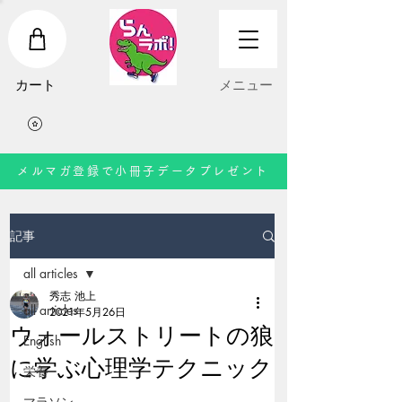
​カート
​メニュー
メルマガ登録で小冊子データプレゼント
記事
all articles
秀志 池上
all articles
2021年5月26日
ウォールストリートの狼
English
に学ぶ心理学テクニック
栄養
マラソン