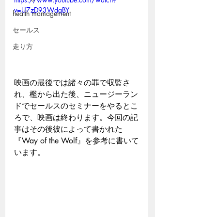
v=U7zD93WdqBY
health mamagement
セールス
走り方
映画の最後では諸々の罪で収監さ
れ、檻から出た後、ニュージーラン
ドでセールスのセミナーをやるとこ
ろで、映画は終わります。今回の記
事はその後彼によって書かれた
『Way of the Wolf』を参考に書いて
います。