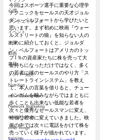
今回はスポーツ選手に重要な心理学
心理
テクニックをセールスの天才ジョル
ダン・ベルフォートから学びたいと
アンチエイジング
思います。まず初めに映画『ウォー
イベント
ルストリートの狼』を知らない人の
故障
ために紹介しておくと、ジョルダ
ン・ベルフォートはアメリカのトッ
動画
プ1％の資産家たちに株を売って大
書籍
金持ちになっただけではなく、多く
の若者に彼のセールスのやり方「ス
メンバー紹介
トレートラインシステム」を教え
Nutrition
て、本人の言葉を借りると、チュー
インガムを噛みながらではまともに
anti-inflammation
歩くことも出来ない低能な若者を
Network marketing
次々と優秀なセールスマンに変え、
mental factors
裕福な若者に変えていきました。映
画の中では次々に電話をかけて株を
other things
売っていく様子が描かれています。
training
https://www.youtube.com/watch?