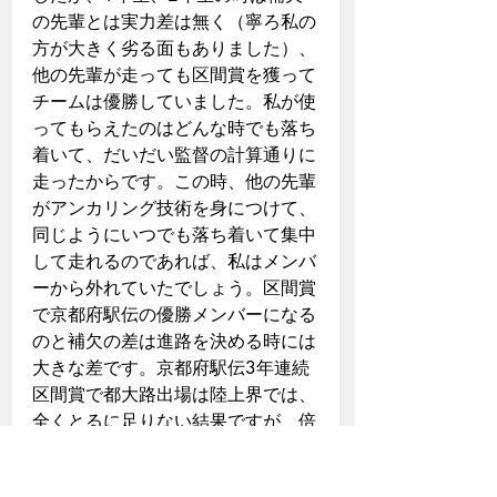
の先輩とは実力差は無く（寧ろ私の
方が大きく劣る面もありました）、
他の先輩が走っても区間賞を獲って
チームは優勝していました。私が使
ってもらえたのはどんな時でも落ち
着いて、だいだい監督の計算通りに
走ったからです。この時、他の先輩
がアンカリング技術を身につけて、
同じようにいつでも落ち着いて集中
して走れるのであれば、私はメンバ
ーから外れていたでしょう。区間賞
で京都府駅伝の優勝メンバーになる
のと補欠の差は進路を決める時には
大きな差です。京都府駅伝3年連続
区間賞で都大路出場は陸上界では、
全くとるに足りない結果ですが、倍
率5倍の京都教育大学の推薦入試を
通る時には大いに役立ちました。