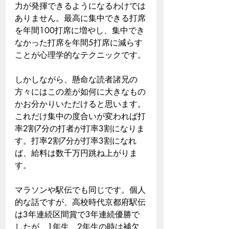
力が発揮できるようになるわけでは
ありません。最高に集中できる打席
を年間100打席に増やし、集中でき
なかった打席を年間5打席に減らす
ことが心理学的なテクニックです。
しかしながら、懸命な読者諸兄の
方々にはこの差が如何に大きなもの
かお分かりいただけると思います。
これだけ集中の度合いが変われば打
率2割7分の打者が打率3割になりま
す。打率2割7分が打率3割になれ
ば、給料は数千万円跳ね上がりま
す。
マラソンや駅伝でも同じです。個人
的な話ですが、高校時代京都府駅伝
は3年連続区間賞で3年連続優勝で
したが、1年生、2年生の時は補欠