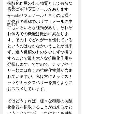
抗酸化作用のある物質として有名な
health mamagement
ものにポリフェノールがあります
が、ポリフェノールと言うのは様々
セールス
な物質の総称でポリフェノールの中
走り方
にもいろいろな種類があり、それぞ
れ体内での機能は微妙に異なりま
す。その中でどれが一番優れている
というのはなかなかいうことが出来
ず、違う種類のものを少しずつ摂取
することで最も大きな抗酸化作用を
発揮します。ですので、ナッツやベ
リー類には多くの抗酸化物質が含ま
れていますが、私は常にミックスナ
ッツやミックスベリーを買うように
おススメしています。
ではどうすれば、様々な種類の抗酸
化物質を摂取することが出来るかと
いうことですが、これはとても単純