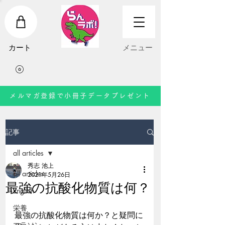
​カート
​メニュー
メルマガ登録で小冊子データプレゼント
記事
all articles
秀志 池上
all articles
2021年5月26日
最強の抗酸化物質は何？
English
栄養
最強の抗酸化物質は何か？と疑問に
マラソン