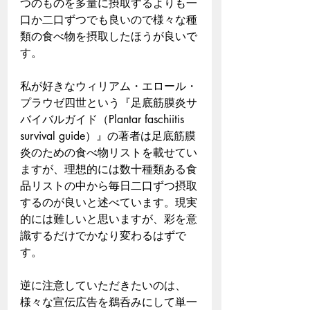
つのものを多量に摂取するよりも一
口か二口ずつでも良いので様々な種
類の食べ物を摂取したほうが良いで
す。
私が好きなウィリアム・エロール・
プラウゼ四世という『足底筋膜炎サ
バイバルガイド（Plantar faschiitis 
survival guide）』の著者は足底筋膜
炎のための食べ物リストを載せてい
ますが、理想的には数十種類ある食
品リストの中から毎日二口ずつ摂取
するのが良いと述べています。現実
的には難しいと思いますが、彩を意
識するだけでかなり変わるはずで
す。
逆に注意していただきたいのは、
様々な宣伝広告を鵜呑みにして単一