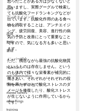
思ったことがある方は少なくないと
思いますし、実際グーグルで検索し
心理
ても抗酸化フードランキングなどが
アンチエイジング
出ています。抗酸化作用のある食べ
物を摂取することは、アンチエイジ
イベント
ング、疲労回復、美容、進行性の病
故障
気の予防と改善にとって重要なこと
動画
ですので、気になる方も多いと思い
ます。
書籍
メンバー紹介
ただ、残念ながら最強の抗酸化物質
というものは存在しません。という
Nutrition
のも体内で様々な栄養素が補完的に
anti-inflammation
働きあい、それぞれがそれぞれの役
Network marketing
割を果たすことで酸化ストレスのダ
メージを修復したり、酸化ストレス
mental factors
が生じないように作用しているから
other things
です。
training