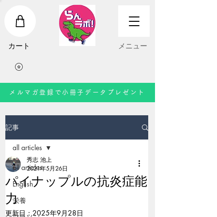
​カート
​メニュー
メルマガ登録で小冊子データプレゼント
記事
all articles
秀志 池上
all articles
2021年5月26日
パイナップルの抗炎症能
English
力
栄養
更新日：
2025年9月28日
マラソン