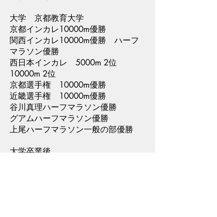
大学 京都教育大学
京都インカレ10000m優勝
関西インカレ10000m優勝 ハーフ
マラソン優勝
西日本インカレ 5000m 2位
10000m 2位
京都選手権 10000m優勝
近畿選手権 10000m優勝
谷川真理ハーフマラソン優勝
グアムハーフマラソン優勝
上尾ハーフマラソン一般の部優勝
大学卒業後
実業団４社からの誘いを断り、ドイ
ツ人コーチDieter Hogenの下でトレ
ーニングを続ける。所属は1990年に
Coach Hogen、イギリス人マネージ
ャーのキム・マクドナルドらで立ち