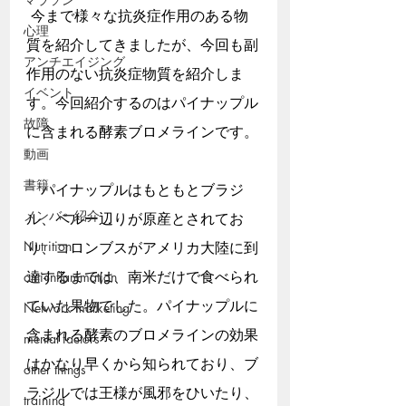
今まで様々な抗炎症作用のある物
心理
質を紹介してきましたが、今回も副
アンチエイジング
作用のない抗炎症物質を紹介しま
イベント
す。今回紹介するのはパイナップル
故障
に含まれる酵素ブロメラインです。
動画
書籍
　パイナップルはもともとブラジ
メンバー紹介
ル、ペルー辺りが原産とされてお
Nutrition
り、コロンブスがアメリカ大陸に到
達するまでは、南米だけで食べられ
anti-inflammation
ていた果物でした。パイナップルに
Network marketing
含まれる酵素のブロメラインの効果
mental factors
はかなり早くから知られており、ブ
other things
ラジルでは王様が風邪をひいたり、
training