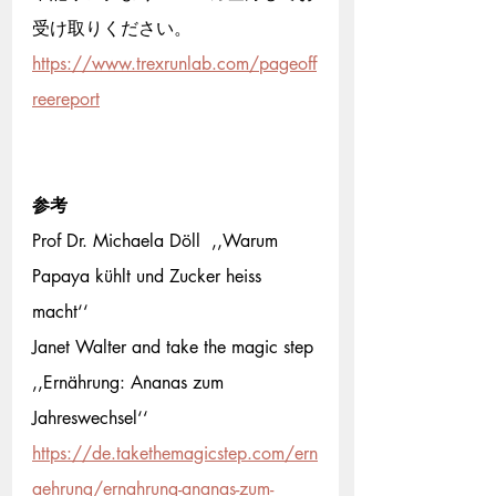
受け取りください。
https://www.trexrunlab.com/pageoff
reereport
参考
Prof Dr. Michaela Döll  ,‚Warum 
Papaya kühlt und Zucker heiss 
macht‘‘
Janet Walter and take the magic step 
,,Ernährung: Ananas zum 
Jahreswechsel‘‘
https://de.takethemagicstep.com/ern
aehrung/ernahrung-ananas-zum-