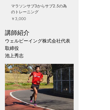
マラソンサブ3からサブ2.5の為
のトレーニング
価格
￥3,000
講師紹介
​ウェルビーイング株式会社代表
取締役
池上秀志