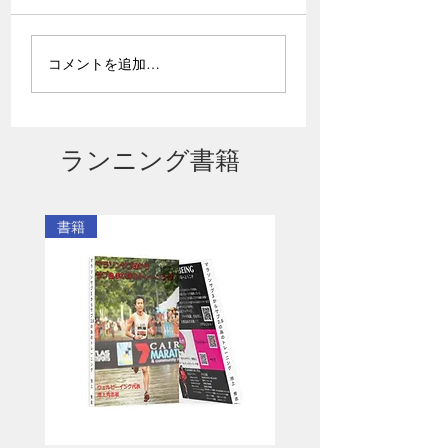
なにわ淀川マラソン応
真剣なランナーの
コメントを追加…
援記
たへ
ランニング書籍
書籍