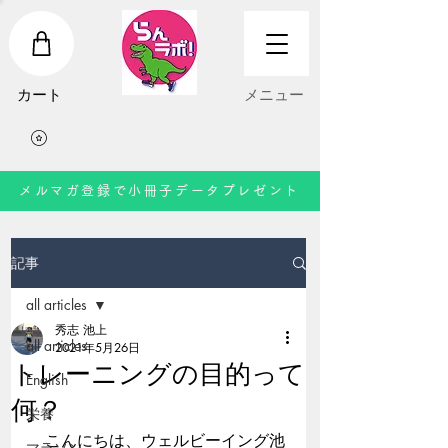
​カート
​メニュー
メルマガ登録で小冊子データプレゼント
記事
all articles
秀志 池上
all articles
2021年5月26日
トレーニングの目的って
English
何？
栄養
　こんにちは、ウェルビーイング池
マラソン