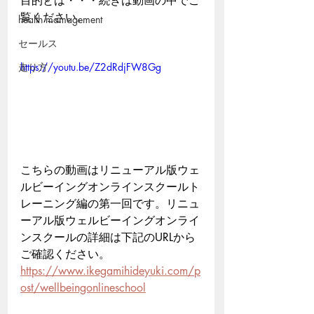
目的とは・・・続きは動画の中でご
覧ください。
health mamagement
セールス
走り方
https://youtu.be/Z2dRdjFW8Gg
こちらの動画はリニューアル版ウェ
ルビーイングオンラインスクールト
レーニング編の第一回です。リニュ
ーアル版ウェルビーイングオンライ
ンスクールの詳細は下記のURLから
ご確認ください。
https://www.ikegamihideyuki.com/p
ost/wellbeingonlineschool