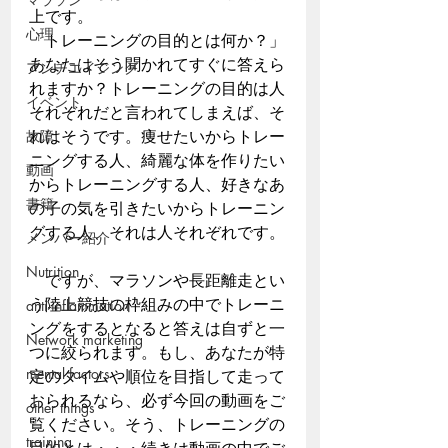
上です。
心理
「トレーニングの目的とは何か？」
あなたはそう聞かれてすぐに答えら
アンチエイジング
れますか？トレーニングの目的は人
イベント
それぞれだと言われてしまえば、そ
故障
れはそうです。痩せたいからトレー
ニングする人、綺麗な体を作りたい
動画
からトレーニングする人、好きなあ
書籍
の子の気を引きたいからトレーニン
グする人、それは人それぞれです。
メンバー紹介
Nutrition
　ですが、マラソンや長距離走とい
う陸上競技の枠組みの中でトレーニ
anti-inflammation
ングをするとなると答えは自ずと一
Network marketing
つに絞られます。もし、あなたが特
mental factors
定のタイムや順位を目指して走って
おられるなら、必ず今回の動画をご
other things
覧ください。そう、トレーニングの
training