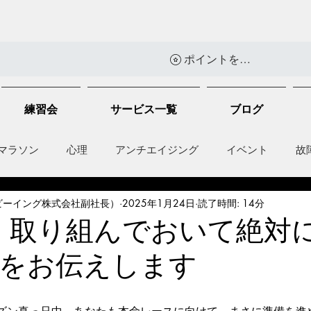
ポイントを表示
練習会
サービス一覧
ブログ
マラソン
心理
アンチエイジング
イベント
故
ビーイング株式会社副社長）
2025年1月24日
読了時間: 14分
anti-inflammation
Network marketing
mental factors
、取り組んでおいて絶対
をお伝えします
t
セールス
走り方