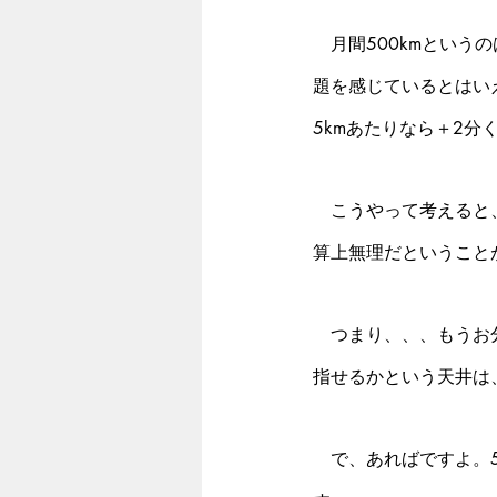
　月間500kmとい
題を感じているとはい
5kmあたりなら＋2
　こうやって考えると
算上無理だということ
　つまり、、、もうお
指せるかという天井は、
　で、あればですよ。