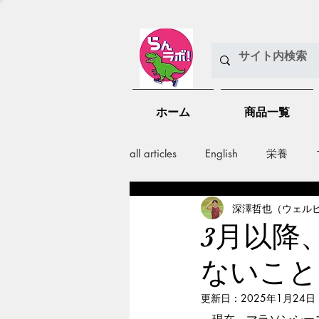
ホーム
商品一覧
all articles
English
栄養
深澤哲也（ウェル
メンバー紹介
Nutrition
3月以降
ないこと
training
health mamagemen
更新日：
2025年1月24日