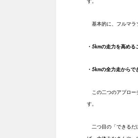
す。
　基本的に、フルマラ
・5kmの走力を高める
・5kmの全力走から
　この二つのアプロー
す。 
　二つ目の「できるだ