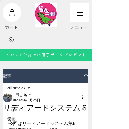
​カート
​メニュー
メルマガ登録で小冊子データプレゼント
記事
all articles
秀志 池上
all articles
2021年5月26日
リディアードシステム８
English
栄養
今回はリディアードシステム第8
マラソン