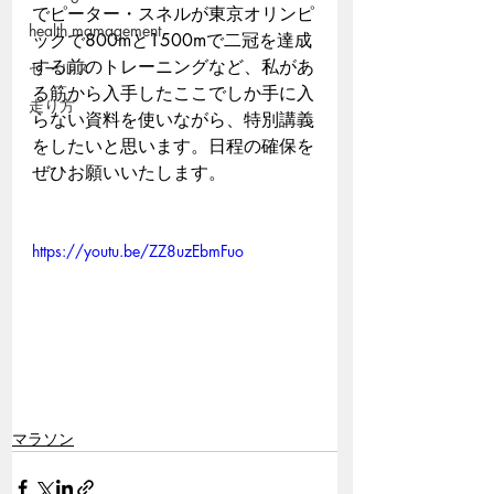
でピーター・スネルが東京オリンピ
health mamagement
ックで800mと1500mで二冠を達成
する前のトレーニングなど、私があ
セールス
る筋から入手したここでしか手に入
走り方
らない資料を使いながら、特別講義
をしたいと思います。日程の確保を
ぜひお願いいたします。
https://youtu.be/ZZ8uzEbmFuo
マラソン