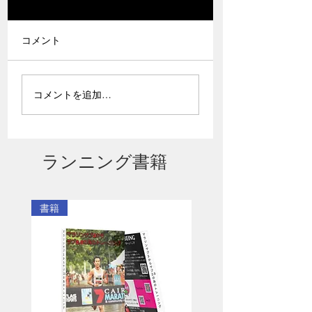
コメント
なにわ淀川マラソン応
真剣なランナーの
コメントを追加…
援記
たへ
ランニング書籍
書籍