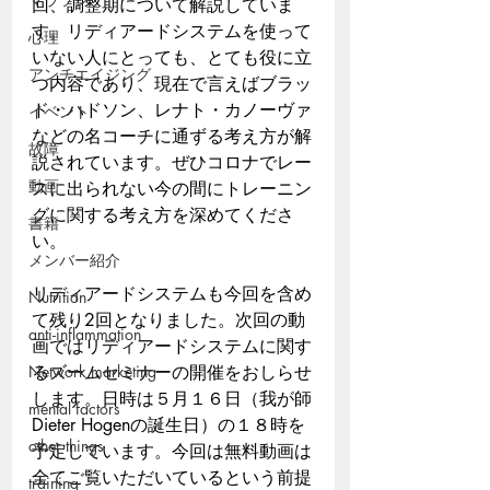
回、調整期について解説していま
す。リディアードシステムを使って
心理
いない人にとっても、とても役に立
アンチエイジング
つ内容であり、現在で言えばブラッ
ド・ハドソン、レナト・カノーヴァ
イベント
などの名コーチに通ずる考え方が解
故障
説されています。ぜひコロナでレー
動画
スに出られない今の間にトレーニン
グに関する考え方を深めてくださ
書籍
い。
メンバー紹介
リディアードシステムも今回を含め
Nutrition
て残り2回となりました。次回の動
anti-inflammation
画ではリディアードシステムに関す
Network marketing
るズームセミナーの開催をおしらせ
します。日時は５月１６日（我が師
mental factors
Dieter Hogenの誕生日）の１８時を
other things
予定しています。今回は無料動画は
全てご覧いただいているという前提
training