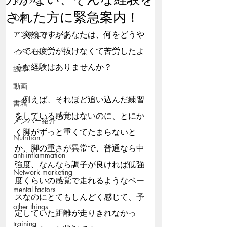
された方に緊急案内！
心理
アンチエイジング
　突然ですがあなたは、何をどうや
っても疲労が抜けなくて苦労したよ
イベント
うな経験はありませんか？
故障
動画
　例えば、それほど追い込んだ練習
書籍
をしている感覚はないのに、とにか
メンバー紹介
く脚がずっと重くてたまらないと
Nutrition
か、脚の重さが異常で、普通なら中
anti-inflammation
強度、なんなら調子が良ければ低強
Network marketing
度くらいの感覚で走れるようなペー
mental factors
スなのにとてもしんどく感じて、予
other things
定していた距離が走りきれなかっ
training