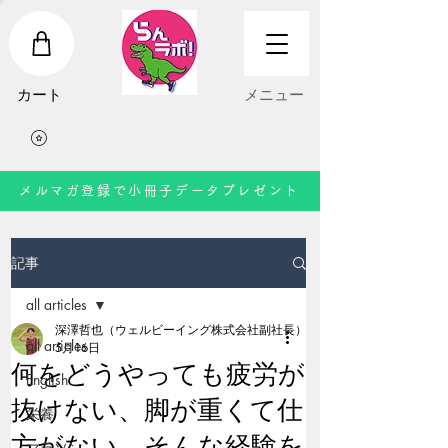
​カート
​メニュー
メルマガ登録で小冊子データプレゼント
記事
all articles
深澤哲也（ウェルビーイング株式会社副社長）
all articles
5月16日
何をどうやっても疲労が
English
抜けない、脚が重くて仕
栄養
方がない、そんな経験を
マラソン