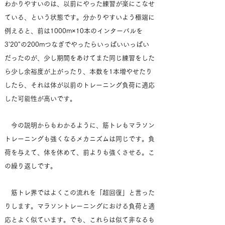
わかりやすいのは、以前にやった練習が楽にこなせ
ている、という状態です。分かりやすいよう極端に
例えると、前は1000m×10本のインターバルを
3'20"の200mつなぎでやったらいっぱいいっぱい
だったのが、少し期間をあけてまた同じ練習をした
ら少し余裕度が上がったり、本数を1本増やせたり
したら、それは体が以前のトレーニング負荷に適応
した可能性が高いです。
今の説明からもわかるように、筋トレもマラソン
トレーニングも強くなるメカニズムは同じです。負
荷を与えて、体を休めて、前よりも強くさせる。こ
の繰り返しです。
筋トレ界ではよくこの流れを「超回復」と言った
りします。マラソントレーニングにおける負荷と適
応とよく似ています。でも、これらは似て非なるも