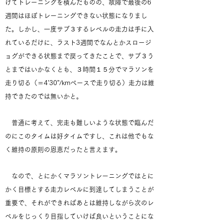
けてトレーニングを積んだものの、故障で最後の6
週間はほぼトレーニングできない状態になりまし
た。しかし、一度サブ３するレベルの走力は手に入
れているだけに、ラスト3週間でなんとかスロージ
ョグができる状態まで戻ってきたことで、サブ３う
とまではいかなくとも、３時間１５分でマラソンを
走り切る（＝4’30”/kmペースで走り切る）走力は維
持できたのでは無いかと。
普通に考えて、完走も難しいような状態で臨んだ
のにこのタイムは好タイムですし、これは他でもな
く維持の原則の恩恵だったと言えます。
なので、とにかくマラソントレーニングではとに
かく目標とする走力レベルに到達してしまうことが
重要で、それができればあとは維持しながら次のレ
ベルをじっくり目指していけば良いということにな