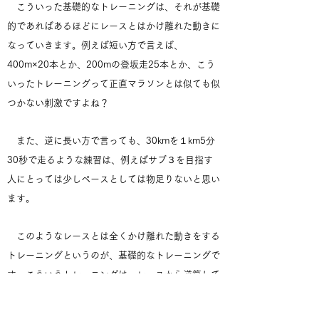
こういった基礎的なトレーニングは、それが基礎
的であればあるほどにレースとはかけ離れた動きに
なっていきます。例えば短い方で言えば、
400m×20本とか、200mの登坂走25本とか、こう
いったトレーニングって正直マラソンとは似ても似
つかない刺激ですよね？
また、逆に長い方で言っても、30kmを１km5分
30秒で走るような練習は、例えばサブ３を目指す
人にとっては少しペースとしては物足りないと思い
ます。
このようなレースとは全くかけ離れた動きをする
トレーニングというのが、基礎的なトレーニングで
す。こういうトレーニングは、レースから逆算して
時間があるときに行います。具体的には6ヶ月前、
最低でも3ヶ月前にはこういう練習はみっちりと終