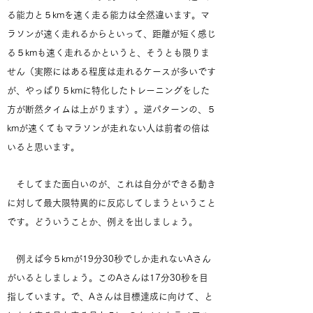
る能力と５kmを速く走る能力は全然違います。マ
ラソンが速く走れるからといって、距離が短く感じ
る５kmも速く走れるかというと、そうとも限りま
せん（実際にはある程度は走れるケースが多いです
が、やっぱり５kmに特化したトレーニングをした
方が断然タイムは上がります）。逆パターンの、５
kmが速くてもマラソンが走れない人は前者の倍は
いると思います。
そしてまた面白いのが、これは自分ができる動き
に対して最大限特異的に反応してしまうということ
です。どういうことか、例えを出しましょう。
例えば今５kmが19分30秒でしか走れないAさん
がいるとしましょう。このAさんは17分30秒を目
指しています。で、Aさんは目標達成に向けて、と