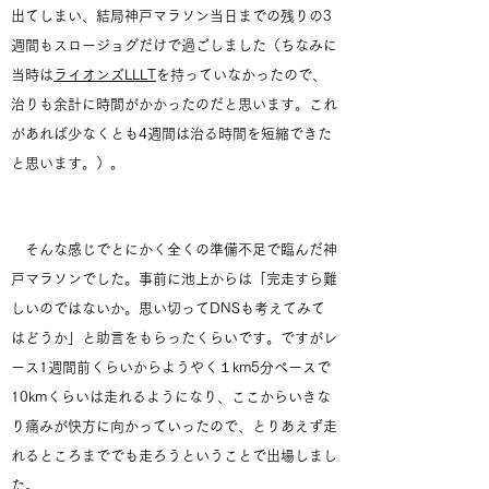
出てしまい、結局神戸マラソン当日までの残りの3
週間もスロージョグだけで過ごしました（ちなみに
当時は
ライオンズLLLT
を持っていなかったので、
治りも余計に時間がかかったのだと思います。これ
があれば少なくとも4週間は治る時間を短縮できた
と思います。）。
そんな感じでとにかく全くの準備不足で臨んだ神
戸マラソンでした。事前に池上からは「完走すら難
しいのではないか。思い切ってDNSも考えてみて
はどうか」と助言をもらったくらいです。ですがレ
ース1週間前くらいからようやく１km5分ペースで
10kmくらいは走れるようになり、ここからいきな
り痛みが快方に向かっていったので、とりあえず走
れるところまででも走ろうということで出場しまし
た。