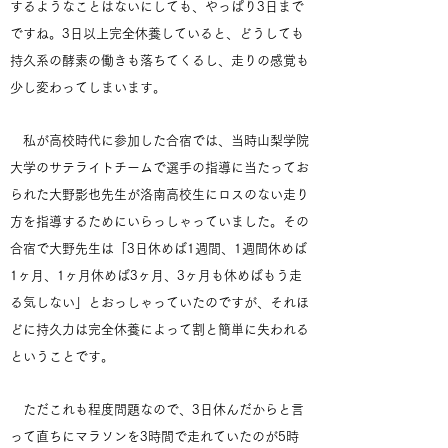
するようなことはないにしても、やっぱり3日まで
ですね。3日以上完全休養していると、どうしても
持久系の酵素の働きも落ちてくるし、走りの感覚も
少し変わってしまいます。
私が高校時代に参加した合宿では、当時山梨学院
大学のサテライトチームで選手の指導に当たってお
られた大野影也先生が洛南高校生にロスのない走り
方を指導するためにいらっしゃっていました。その
合宿で大野先生は「3日休めば1週間、1週間休めば
1ヶ月、1ヶ月休めば3ヶ月、3ヶ月も休めばもう走
る気しない」とおっしゃっていたのですが、それほ
どに持久力は完全休養によって割と簡単に失われる
ということです。
ただこれも程度問題なので、3日休んだからと言
って直ちにマラソンを3時間で走れていたのが5時