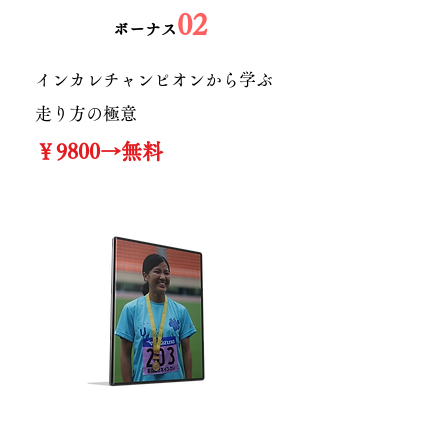
02
​ボーナス
​インカレチャンピオンから学ぶ
走り方の極意
￥9800→無料