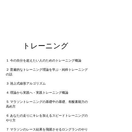
​トレーニング
１ 今の自分を超えたい人のためのトレーニング概論
２ 普遍的なトレーニング理論を学ぶ・純粋トレーニング
の話
３ 池上式線形アルゴリズム
４ 理論から実践へ・実践トレーニング概論
５ マラソントレーニングの基礎中の基礎、有酸素能力の
高め方
６ あなたの走りにキレを加えるスピードトレーニングの
やり方
７ マラソンのレース結果を飛躍させるロングランのやり