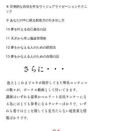
８ 圧倒的な自信を作るヴィジュアライゼーションテクニ
ック
９ あなたの中に眠る創造力の引き出し方
10 夢を叶える自己責任の話
11 天才から学ぶ脳波管理術
12 夢をかなえる人のための瞑想法
13 夢をかなえる人のための自我の話
​さらに・・・
池上とこれまでコラボ制作してきた弊社コンテンツ
の数々が、ボーナス動画として付いてきます。
​講師はいずれも豪華かつエリート市民ランナーにな
る為にはとても参考になるランナーばかりで、いず
れも巷ではどこを探しても見当たらない超貴重な情
報ばかりです。