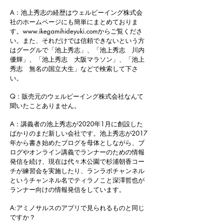
A：池上秀志の経歴はウェルビーイング株式会
社のホームページにも簡単にまとめておりま
す。
www.ikegamihideyuki.com
からご覧くださ
い。また、それだけでは信頼できないという方
はグーグルで「池上秀志」、「池上秀志 川内
優輝」、「池上秀志 大阪マラソン」、「池上
秀志 無名の国立大生」などで検索して下さ
い。
Q：販売元のウェルビーイング株式会社なんて
聞いたことありません。
A：講義者の池上秀志が2020年1月に創設した
ばかりのまだ新しい会社です。池上秀志が2017
年から書き始めたブログを母体としながら、ブ
ログやオンライン講義でランナーのための情報
発信を続け、現在は代々木公園で杉浦朝香コー
チが練習会を実施したり、ランラボチャンネル
というチャンネル名でティラノこと深澤哲也が
ランナー向けの情報発信をしています。
A:アミノサルスのアプリで見られるものと同じ
ですか？