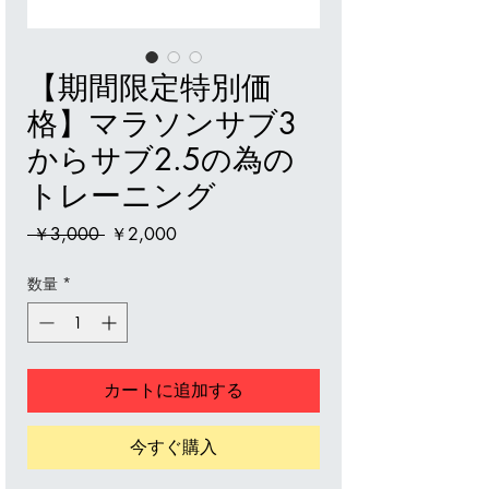
【期間限定特別価
格】マラソンサブ3
からサブ2.5の為の
トレーニング
通
セ
 ￥3,000 
￥2,000
常
ー
価
ル
数量
*
格
価
格
カートに追加する
今すぐ購入