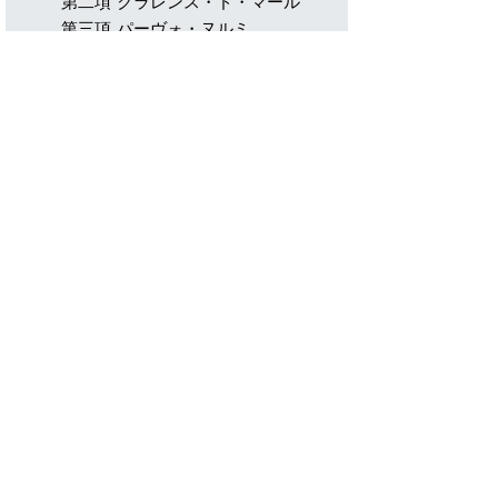
第二項 クラレンス・ド・マール
第三項 パーヴォ・ヌルミ
第四項 中村清
第五項 山田敬蔵
第六項 エミール・ザトペック
第七項 ジム・ピータース
第八項 レオナルド・バディ・エデ
レン
第九項 ディレク・クレイトン
第十項 宇佐美彰朗
第十一項 ビル・ロジャース
第十二項 フランク・ショーター
第十三項 宗さんご兄弟
第十四項 瀬古利彦
第十五項 中山竹通
第十六項 ロバート・ド・キャステ
ラ
第三章
近代マラソン実例
第一項 ジョー・ヴィヒル