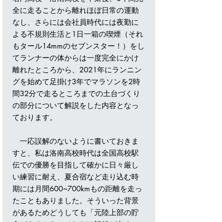
全に走ることから離れほぼ日常の運動
なし、さらには会社員時代には夜勤に
よる不規則生活と1日一箱の喫煙（それ
もタール14mmのセブンスター！）をし
てランナーの体からは一度完全にかけ
離れたところから、2021年にランニン
グを始めて足掛け3年でマラソンを2時
間32分で走るところまでの土台づくり
の部分について解説をした内容となっ
ております。
一応誤解のないように書いておきま
すと、私は洛南高校時代は全国高校駅
伝での優勝を目指して確かに日々厳し
い練習に耐え、夏合宿など走り込む時
期には月間600~700kmもの距離を走っ
たこともありました。そういった背景
があるためどうしても「元陸上部の貯