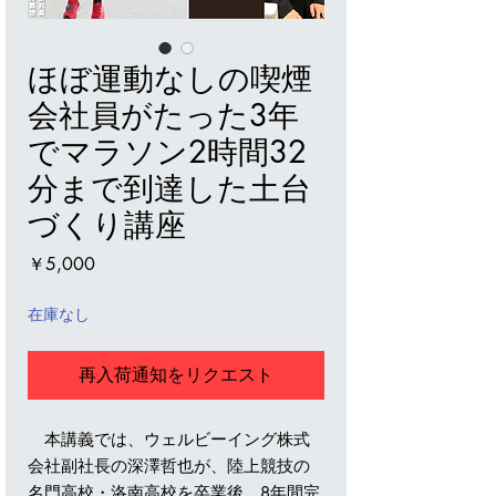
ほぼ運動なしの喫煙
会社員がたった3年
でマラソン2時間32
分まで到達した土台
づくり講座
価
￥5,000
格
在庫なし
再入荷通知をリクエスト
本講義では、ウェルビーイング株式
会社副社長の深澤哲也が、陸上競技の
名門高校・洛南高校を卒業後、8年間完