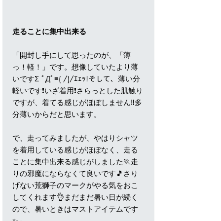
走ることに集中出来る
「開封し手にして思ったのが、「薄
っ！軽！」です。想像していたより薄
いですΣ ﾟДﾟ≡( /)/ｴｪｯ!そして、薄い分
軽いです❗️いざ着用❗️さらっとした肌触り
ですが、着てる感じがほぼしません‼️多
分薄いからだと思います。
で、走ってみましたが、やはりシャツ
を着用している感じがほぼなく、走る
ことに集中出来る感じがしました🏃走
りの邪魔にならなくて良いです🎵さり
げない荒獅子のマークがやる気をおこ
してくれます👌まだまだ暑い日が続く
ので、暑いときはマストアイテムです
✨」