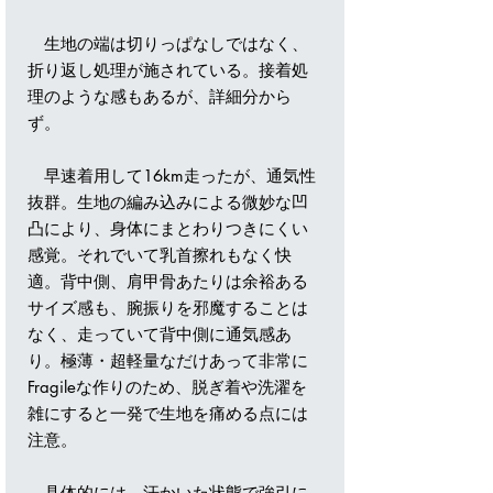
生地の端は切りっぱなしではなく、
折り返し処理が施されている。接着処
理のような感もあるが、詳細分から
ず。
早速着用して16km走ったが、通気性
抜群。生地の編み込みによる微妙な凹
凸により、身体にまとわりつきにくい
感覚。それでいて乳首擦れもなく快
適。背中側、肩甲骨あたりは余裕ある
サイズ感も、腕振りを邪魔することは
なく、走っていて背中側に通気感あ
り。極薄・超軽量なだけあって非常に
Fragileな作りのため、脱ぎ着や洗濯を
雑にすると一発で生地を痛める点には
注意。
具体的には、汗かいた状態で強引に