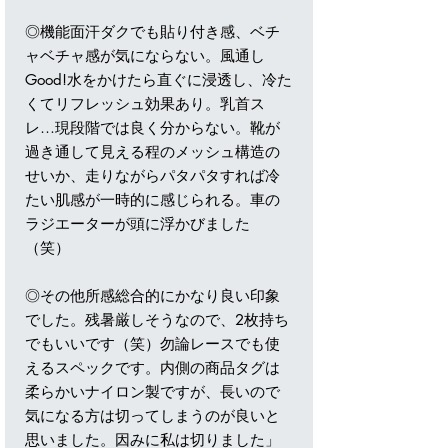
◎機能面汗ダクでも貼り付き感、ベチ
ャベチャ感が気にならない。風通し
Good!水をかけたら直ぐに浸透し、冷た
くてリフレッシュ効果あり。乳首ス
レ…現段階では良く分からない。靴が
過き通して見える程のメッシュ構造の
せいか、走りながらパタパタすれば冷
たい肌感が一時的に感じられる。車の
ラジエーターが頭に浮かびました
（笑）
◎その他所感総合的にかなり良い印象
でした。残暑厳しそうなので、2枚持ち
でもいいです（笑）勿論レースでも使
えるスペックです。内側の商品タグは
柔らかいナイロン製ですが、長いので
気になる方は切ってしまうのが良いと
思いました。因みに私は切りました」