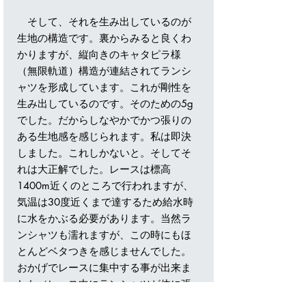
そして、それを生み出しているのが
生地の構造です。裏からみると良くわ
かりますが、縦向きのキャタピラ様
（無限軌道）構造が連結されてランシ
ャツを形成しています。これが剛性を
生み出しているのです。そのための5g
でした。だからしなやかでかつ張りの
ある生地感を感じられます。私は即決
しました。これしかないと。そしてそ
れは大正解でした。レースは標高
1400m近くのところで行われますが、
気温は30度近くまで達するため給水時
に水をかぶる必要があります。当然ラ
ンシャツも濡れますが、この時にもほ
とんどベタつきを感じませんでした。
おかげでレースに集中する事が出来ま
した（レース中にランシャツが体に張
り付いて、一瞬気を取られることって