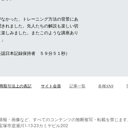
がなかった、トレーニング方法の背景にあ
聞きれました。先人たちの解説も楽しい切
に楽しみました。またこのような講座あり
。」
公認日本記録保持者 ５９分５１秒）
商取引法上の表記
サイト会員
​記事一覧
各種SNS
情報・画像など、すべてのコンテンツの無断複写・転載を禁じます
塚市逆瀬川1-13-23カミヤビル202