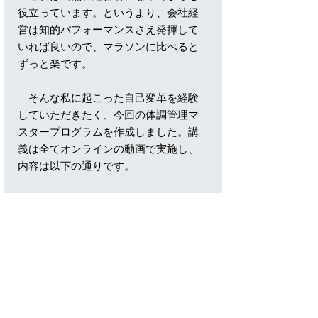
役立っています。というより、会社経
営は知的パフォーマンスさえ発揮して
いれば良いので、マラソンに比べると
ずっと楽です。
そんな私に起こった自己変革を経験
していただきたく、今回の体調管理マ
スタープログラムを作成しました。講
義は全てオンラインの動画で実施し、
内容は以下の通りです。
第一回 体調管理とは何か？ホメオス
タシスの話 42分4秒
第二回 ミトコンドリア、DNA、細胞
の話 64分31秒
第三回 飲み物、食べ物、睡眠の話
95分3秒
第四回 LLLTの話 27分20秒