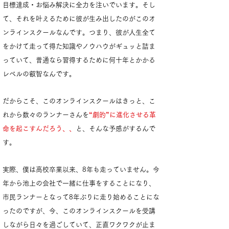
目標達成・お悩み解決に全力を注いでいます
。そし
て、それを叶えるために彼が生み出したのがこのオ
ンラインスクールなんです。つまり、彼が人生全て
をかけて走って得た知識やノウハウがギュッと詰ま
っていて、普通なら習得するために何十年とかかる
レベルの叡智なんです。
だからこそ、このオンラインス
クールはきっと、こ
れから数々のラン
ナーさんを
“劇的”に進化させる革
命を起こすんだろう、、
と、そんな予感がするんで
す。
実際、僕は高校卒業以来、8年も走っていません。今
年から池上の会社で一緒に仕事をすることになり、
市民ランナーとなって8年ぶりに走り始めることにな
ったのですが、今、このオンラインスクールを受講
しながら日々を過ごしていて、正直ワクワクが止ま