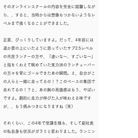
そのオンラインスクールの内容を完全に踏襲しなが
ら、、すると、当時からは想像もつかないようなレ
ベルまで強くなることができました。
正直、びっくりしていますよ。だって、4年前には
遥か雲の上にいたように思っていたサブ2.5レベル
の市民ランナーの方や、「速いな〜、すごいな〜」
と指をくわえて眺めていた実力派のランチューバー
の方々を背にゴールできたあの瞬間。え、自分がこ
の人らと一緒に走ってるの！？このペースの集団で
走れてるの！？と、あの胸の高揚感はもう、やばい
ですよ。劇的に走力が伸びた人が味わえる味です
が、、もう病みつきになりますね（笑）
それくらい、この4年で受講生様も、そして副社長
の私自身も状況がガラリと変わりました。ランニン