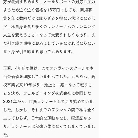
方が殺到するあまり、メールサポートの対応に注力
するため泣く泣く価格を15万円にしても、新規募
集を年に数回だけに絞らざるを得ない状況になるほ
ど、私自身を含む多くのランナーさんのランニング
人生を変えることになって大変うれしくもあり、ま
た引き続き期待にお応えしていかなければならない
なと身が引き締まる思いでもあります。
正直、4年前の僕は、このオンラインスクールの本
当の価値を理解していませんでした。もちろん、高
校卒業以来10年ぶりに池上と一緒になって戦うこ
とを決め、ウェルビーイング株式会社に参画した
2021年から、市民ランナーとして走り始めていま
した。しかし、それまでのブランクの間で私は全く
走っておらず、日常的な運動もなし、喫煙歴もあ
り、ランナーとは程遠い体になってしまっていまし
た。