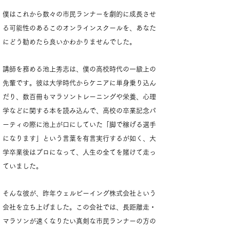
僕はこれから数々の市民ランナーを劇的に成長させ
る可能性のあるこのオンラインスクールを、あなた
にどう勧めたら良いかわかりませんでした。
講師を務める池上秀志は、僕の高校時代の一級上の
先輩です。彼は大学時代からケニアに単身乗り込ん
だり、数百冊もマラソントレーニングや栄養、心理
学などに関する本を読み込んで、高校の卒業記念パ
ーティの際に池上が口にしていた「脚で稼げる選手
になります」という言葉を有言実行するが如く、大
学卒業後はプロになって、人生の全てを賭けて走っ
ていました。
そんな彼が、昨年
ウェルビーイング株式会社という
会社を立ち上げました。この会社では、長距離走・
マラソンが速くなりたい真剣な市民ランナーの方の