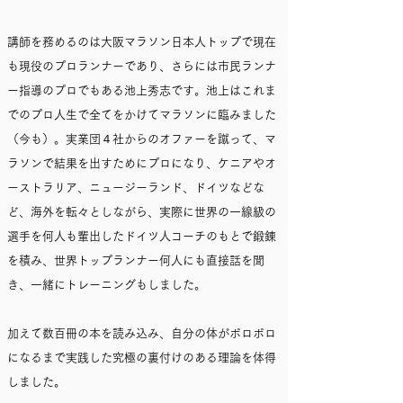
講師を務めるのは大阪マラソン日本人トップで現在
も現役のプロランナーであり、さらには市民ランナ
ー指導のプロでもある池上秀志です。池上はこれま
でのプロ人生で全てをかけてマラソンに臨みました
（今も）。実業団４社からのオファーを蹴って、マ
ラソンで結果を出すためにプロになり、ケニアやオ
ーストラリア、ニュージーランド、ドイツなどな
ど、海外を転々としながら、実際に世界の一線級の
選手を何人も輩出したドイツ人コーチのもとで鍛錬
を積み、世界トップランナー何人にも直接話を聞
き、一緒にトレーニングもしました。
加えて数百冊の本を読み込み、自分の体がボロボロ
になるまで実践した究極の裏付けのある理論を体得
しました。