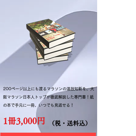
200ページ以上にも渡るマラソンの温故知新を、大
阪マラソン日本人トップが徹底解説した専門書！紙
の本で手元に一冊、いつでも見返せる！
1冊3,000円
​（税・送料込）