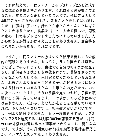
それに加えて、市民ランナーがサブ3やサブ2.5を達成す
るにはある最低条件があります。それは走るのが好きであ
ること、走ることを愛していることです。私はプロとして
4年間走らせてもらいました。走ることを愛してはいまし
たが、仕事は仕事です。好きとか嫌とかそんなことは考え
たことがありません。結果を出して、大金を稼いで、両親
に家の一軒でもプレゼントするためにやっていました。だ
から好きとか嫌とかは考えたことがありません。お金持ち
になりたいから走る、それだけです。
ですが、市民ランナーの方はいくら結果を出しても金銭
的な報酬はありません。もちろん、ラン仲間からは尊敬の
まなざしでみられますし、会社では自分のキャラが確立す
るし、配偶者や子供からも尊敬されます。尊敬されるまで
いかなかったとしても、休日家でだらだらしているお父さ
ん、お母さんよりも朝早く起きて子供が起きる頃にはひと
っ走り終わっているお父さん、お母さんの方がかっこいい
に決まっていますし、そういう姿を見ていれば、子供も頑
張れる子供に育っていきます。 ですが、やっぱり仕事で
はありません。だから、あなたが走ることを愛していなけ
れば、やりがいもないですし、私も教えがいがないです
し、何より継続できません。もう一度書きますが、サブ3
やサブ2.5を達成するには月間300km前後走る方が、月間
200km未満の練習に比べて確率が上がりますし、簡単なん
です。ですが、その月間300km前後の練習を難行苦行だと
か、ノルマだと思ってほしくありません。