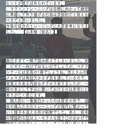
ヒントが散りばめられています。
マラソントレーニングは目標に向かって緻密
に準備して作り揚げる行為は芸術的だと捉える
べきだと思いました。
今後の自分のトレーニングに大変参考になりま
した。 【山本様（仮名）】
面白すぎて一瞬で読み終えてしまいました。笑
ビギナー向けではないのでしょうが、ベテラ
ンナーには至高の1冊でしょうね。池上さんの
メルマガは毎回欠かさず目を通しているので、
見覚えのある内容もチラホラありましたが、一
冊の本として手元に置いておけるのは非常にに
ありがたく感じます。
個人的に一番面白かったのは歴史の所で、過
去の偉人たちのトレーニングが現代に繋がって
いく様子を追える所が新鮮でした。あと、前半
の理論的な話はユーモラスな語り口のおかげで
難解な内容でもスッと入ってくる様に感じまし
た。