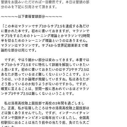
冒頭をお読みいただければ一目瞭然です。本日は冒頭の部
分のみを下記に引用させて頂きます。
～～～～～以下書籍冒頭部分～～～～～
「この本はマラソンでサブ3からサブ2.5を達成する為だけ
に書かれた本です。初めに書いておきますが、マラソンで
サブ3をするためのトレーニング理論とかマラソンで2時間
半を切るためのトレーニング理論というのはありません。
マラソンはマラソンです。サブ4から世界記録更新まで理
論的な部分は同じです。
ですが、やはり細かい部分は変わってきます。本書では
サブ3からサブ2.5までに特化して詳細を解説していきたい
と思います。初めに書いておきたいのはサブ3やサブ2.5は
あなたが思っているほど難しくないということです。とい
うのは、いささか論理が飛躍していますね。私はあなたが
どう思っているのか知りようがないのですから。ですが、
確実に言えることは、世間一般に思われているほどマラソ
ンサブ3やサブ2.5は難しくないということです。
私は洛南高校陸上競技部で高校の3年間を過ごしまし
た。正直、私が在籍したころは今の洛南高校陸上競技部ほ
どは強くありませんでした。ですが、インターハイチャン
ピオンや国体チャンピオンは毎年出ていましたし、全国高
校駅伝に出ることは当たり前中の当たり前、負けたら大ご