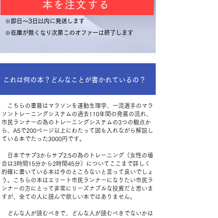
本を注文する
​※即日～3日以内に発送します
​※在庫が無くなり次第このオファーは終了します
これは何の本？どんなことが書かれているの？
こちらの書籍はマラソンを運動生理学、一流選手のマラ
ソントレーニングシステムの過去110年間の発展の流れ、
市民ランナーの為のトレーニングシステムの3つの観点か
ら、A5で200ページ以上にわたって図も入れながら解説し
ている本でたった3000円です。
日本でサブ3からサブ2.5の為のトレーニング（女性の場
合は3時間15分から2時間45分）についてここまで詳しく
的確に書いている本は今のところないと言って良いでしょ
う。こちらの本はエリート市民ランナーになりたい市民ラ
ンナーの方にとって非常にリーズナブルな投資だと思いま
すが、全ての人に読んで欲しい本ではありません。
どんな人が読むべきで、どんな人が読むべきでないかは