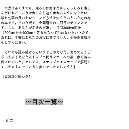
本書はあくまでも、走るのは好きだからどっちみち走る
んだけれど、どうせ走るなら速く走れるようになりたい、
最も効率の良いトレーニング方法を知りたいという方の為
の本です。という訳で、全額返金の二回目のチャンスで
す。もし、あなたが走るのが嫌い、月間300km前後
（200kmから400km）走る気なんて毛頭ないというので
あれば、本書はあなたのお役に立てません。全額返金請求
をしてください。
それでも読み続けるというそこのあなた。おめでとうご
ざいます！あなたはトップ市民ランナーへの第一歩を踏み
出されました。それでは、ステップバイステップで解説し
ていきますので、ともに歩んでいきましょう！」
（冒頭部分終わり）
​～目次一覧～
・前言