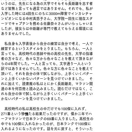
いうのは、先生になる為の大学でそもそも長距離を志す者
など皆無と言っても過言ではありません。それでも、私が
入学した時には4回生にのちに3000m障害でインカレチャ
ンピオンになる中村真悠子さん、大学院一回生に現在スタ
ーツでキャプテンを務める佐藤奈々さんがいらっしゃいま
したが、彼女らは中距離が専門で教えてもらえる環境には
ありませんでした。
私自身も入学直後から自分の練習は自分で考え、一人で
練習するというスタイルをとりました。もちろん、一人と
言っても、高校時代の恩師や他の高校の先生、大学の指導
者の方々など、色々な方から色々なことを教えて頂きなが
らの4年間でした。一人と言っても、文字通り一人という
訳ではありませんでした。色々な方に色々なことを教えて
頂いて、それを自分の体で試しながら、上手くいくパター
ンと上手くいかないパターンを見つけていきました。 そ
れに加えて、読書魔の私はとにかく長距離走、マラソン関
連の本を何百冊と読み込みました。読むだけではなく、こ
れも自分の体で試しながら上手くいくパターンと上手くい
かないパターンを見つけていきました。
高校時代の私は高校生の中だけでも100傑に入れず、
271番という惨憺たる結果だったのですが、僅か二年でハ
ーフマラソンで日本ランクの69番に入りました。高校生の
中でも100傑に入れなかったのが、日本ランクで100傑に
入れるようになったのです。話を元に戻すと、そういった