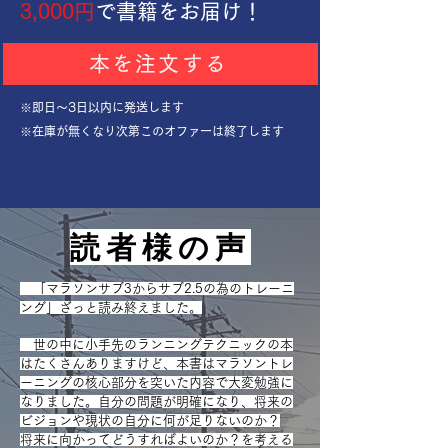
​3,000円
で書籍をお届け！
本を注文する
​※即日～3日以内に発送します
​※在庫が無くなり次第このオファーは終了します
読者様の声
「マラソンサブ3からサブ2.5の為のトレーニ
ング」ざっと読み終えました。
世の中に小手先のランニングテクニックの本
はたくさんありますけど、本書はマラソントレ
ーニングの核心部分を突いた内容で大変勉強に
なりました。自分の問題が明確になり、将来の
ビジョンや現状の自分に何が足りないのか？
将来に向かってどうすればよいのか？を考える