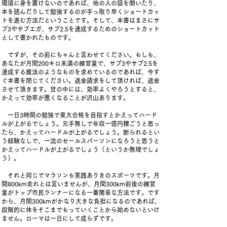
環境に身を置けないのであれば、他の人の話を聞いたり、
本を読んだりして勉強するのが手っ取り早くショートカッ
トを進む方法だということです。そして、本書はまさにサ
ブ3やサブエガ、サブ2.5を達成するためのショートカット
として書かれたものです。
ですが、その前にちゃんと言わせてください。もしも、
あなたが月間200キロ未満の練習量で、サブ3やサブ2.5を
達成する魔法のようなものを求めているのであれば、今す
ぐ本書を閉じてください。返金請求をして頂ければ、返金
させて頂きます。世の中には、効率よくやろうとすると、
かえって効率が悪くなることが沢山あります。
一日3時間の勉強で東大合格を目指すとかえってハード
ルが上がるでしょう。元手無しで年収一億円稼ごうと思っ
たら、かえってハードルが上がるでしょう。断られるとい
う経験なしで、一流のセールスパーソンになろうと思うと
かえってハードルが上がるでしょう（というか無理でしょ
う）。
それと同じでマラソンも実践ありきのスポーツです。月
間800km走れとは言いませんが、月間300km前後の練習
量がトップ市民ランナーになる一番簡単な方法です。です
から、月間300kmがかなり大きな負担になるのであれば、
段階的に体をそこまでもっていくことから始めないといけ
ません。ローマは一日にして成らずです。