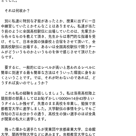
とでした。
それは何故か？
別に私達に特別な才能があったとか、授業に出ずに一日
中練習していたとかそんなことはありません。私達が当た
り前のように全国高校駅伝に出場していたのは、先輩方か
ら色々なものを教えて頂き、先生からは専門的な指導を受
け、そして、日本全国の強豪校と合宿をさせて頂いて、全
国高校駅伝に出場する、あるいは全国高校駅伝で闘うチー
ムがどういうものかというものを体で感じさせて頂けたか
らです。
要するに、一般的にはレベルが高いと思われるレベルに
簡単に到達する最も簡単な方法はそういった環境に身をお
くということです。では、それが叶わないのであれば、ど
うすれば良いのでしょうか？
これも私の経験をお話ししましょう。私は洛南高校陸上
競技部の部員としてはお恥ずかしい5000m14分43秒とい
うタイムしか残せず、失意のまま高校を卒業し、勉強で京
都教育大学に進学しました。大学駅伝の事情を少しでもご
存知の方はお分かりの通り、高校生の強い選手のほぼ全員
が関東の私大に進学します。
残った僅かな選手たちが実業団や京都産業大学、立命館
大学、関西学院大学などに進みます。京都教育大学なんて