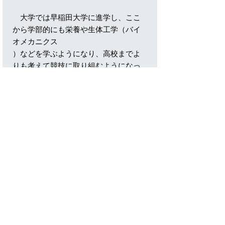
大学では早稲田大学に進学し、ここ
から学部的にも栄養や生体工学（バイ
オメカニクス
）などを学ぶようになり、高校までよ
りも考えて競技に取り組むようになっ
たそうです。
大学時代もインカレは4年連続で出場、
アジアジュニアでは3位にも入られまし
た。
大学時代にはレースの最後のハード
ルに強く膝をぶつけて、そこから体が
恐怖を感じる
ようになってしまって、上手く力が出
せなくなってしまったそうです。これ
はどのスポー
ツにもあることなのですが、一度強い
恐怖体験をしてしまうと、体が怖がっ