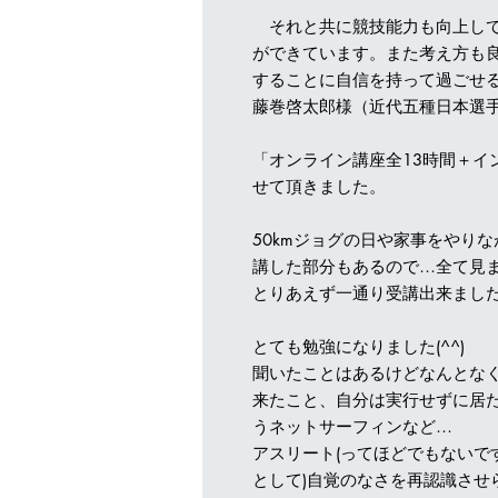
それと共に競技能力も向上して
ができています。また考え方も
することに自信を持って過ごせ
藤巻啓太郎様（近代五種日本選手
「オンライン講座全13時間＋イ
せて頂きました。
50kmジョグの日や家事をやり
講した部分もあるので…全て見ま
とりあえず一通り受講出来まし
とても勉強になりました(^^)
聞いたことはあるけどなんとな
来たこと、自分は実行せずに居
うネットサーフィンなど…
アスリート(ってほどでもないで
として)自覚のなさを再認識させ