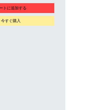
ル
ートに追加する
価
格
今すぐ購入