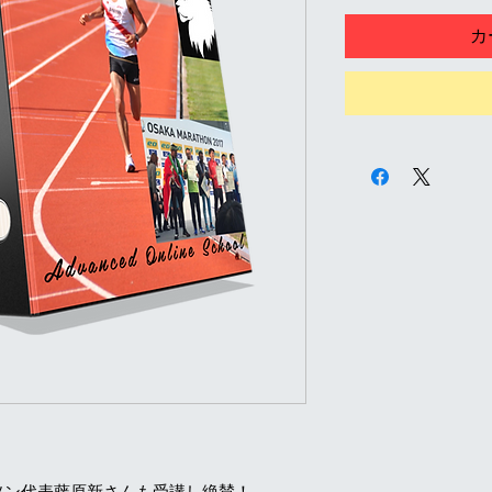
価
カ
格
ソン代表藤原新さんも受講し絶賛！