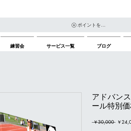
ポイントを表示
練習会
サービス一覧
ブログ
アドバン
ール特別価
通
 ￥30,000 
￥24,
常