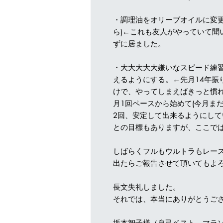
・調理油をオリーブオイルに変更
ら)←これも友人がやっていて聞
ずに居ました。
・大大大大大嫌いなスピード練
えるようにする。←先月14年振
けで、やってしまえばきっと慣
月1回ペースから始めて(今月まだ
2回、安定して出来るようにして
との目標もありますが、ここでは省
しばらくフルもウルトラもレー
出たらご報告させて頂いてもよろし
長文失礼しました。
それでは、本当にありがとうご
坂本智子様（自己ベスト マラ