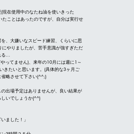
(現在使用中のなたね油を使いきった
いたことはあったのですが、自分は実行せ
習を、大嫌いなスピード練習、くらいに思
りにやりましたが、苦手意識が強すぎただ
れる…
やってません)、来年の10月には週に1～
いきたいと思います。(具体的な3ヶ月ご
略させて下さい(^^;)
スの出場予定はありませんが、良い結果が
いでしょうか(^^)
ざいました！」
ソン3時間２５分