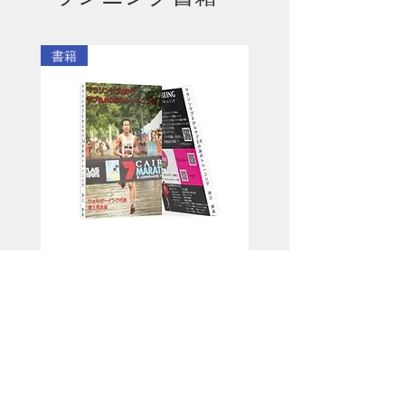
ません。今回は今年の9月
の大型連休は走者として
非常に有意義な時間を花
書籍
の都の京の町で日本三大
解説系ランチューバー3名
と過ごしたい、ついでに
アジア大会で銅メダルを
獲得したことがある陸上
選手と過ごしたいという
方の為の案内で
マラソンサブ3からサブ2.5の為
のトレーニング
価格
￥3,000
講師紹介