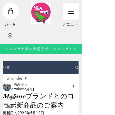
​カート
​メニュー
メルマガ登録で小冊子データプレゼント
記事
all articles
秀志 池上
all articles
2022年4月1日
Ma5meブランドとのコ
English
ラボ新商品のご案内
栄養
更新日：
2022年5月12日
マラソン