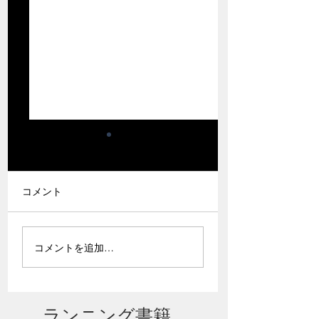
9月20日から9月22日ま
で京の都で合宿を開催
いたします。
突然ですが、西暦2026
コメント
年、皇紀2686年9月の大
型連休のご予定はすでに
夏場こそ絶対に知
決まっておりますでしょ
コメントを追加…
おきたい「弱化現
うか？ 非常に残念です
の話
が、すでに決まってしま
っているという方にはこ
ちらの情報はお役に立て
ランニング書籍