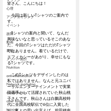
皆さん、こんにちは！
心理
　今回は新しいTシャツのご案内で
アンチエイジング
す。
イベント
　Tシャツの案内と聞いて、なんだ
故障
興味ないなと思っているそこのあな
動画
た、今回のTシャツはただのTシャツ
書籍
ではありません。着ているだけで、
エフィカシーがあがり、幸せにもな
メンバー紹介
るTシャツです。
Nutrition
　このTシャツをデザインしたのは
anti-inflammation
私ではありません。なんと元ユニバ
Network marketing
ーサルエンターテインメントで実業
団選手として活躍されていた秋山桃
mental factors
子さんです。秋山さんは白鵬高校時
other things
代に全国高校駅伝で6位に入賞した
training
り、私との思い出言えば、前田穂南