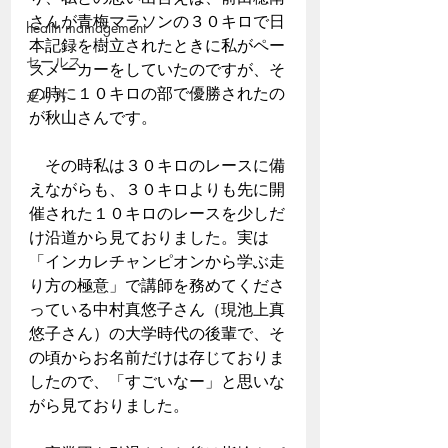
さんが青梅マラソンの３０キロで日
health mamagement
本記録を樹立されたときに私がペー
セールス
スメーカーをしていたのですが、そ
の時に１０キロの部で優勝されたの
走り方
が秋山さんです。
　その時私は３０キロのレースに備
えながらも、３０キロよりも先に開
催された１０キロのレースを少しだ
け沿道から見ておりました。実は
「インカレチャンピオンから学ぶ走
り方の極意」で講師を務めてくださ
っている中村真悠子さん（現池上真
悠子さん）の大学時代の後輩で、そ
の頃からお名前だけは存じておりま
したので、「すごいなー」と思いな
がら見ておりました。