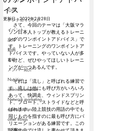
イス
心理
更新日：
2022年2月28日
アンチエイジング
　さて、今回のテーマは「大阪マラ
イベント
ソン日本人トップが教えるトレーニ
ングのワンポイントアドバイス」で
故障
す。トレーニングのワンポイントア
動画
ドバイスです。やっていない人が多
書籍
いけど、ぜひやってほしいトレーニ
ングが一つあるんです。
メンバー紹介
Nutrition
　それは「流し」と呼ばれる練習で
す。流しは他にも呼び方がいろいろ
anti-inflammation
あって、快調走、ウィンドスプリン
Network marketing
ト、フロート、ストライドなどと呼
ばれます。陸上競技の用語の中でも
mental factors
同じものを指すのに最も呼び方にバ
other things
リエーションがある練習です。この
training
記事の中では流しと書かせて頂きま