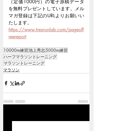
（定価1000円）の電子原稿データ
を無料プレゼントしています。メル
マガ登録は下記のURLよりお願いい
たします。
https://www.trexrunlab.com/pageoff
reereport
10000m練習
池上秀志
5000m練習
ハーフマラソントレーニング
マラソントレーニング
マラソン
関連記事
すべて表示