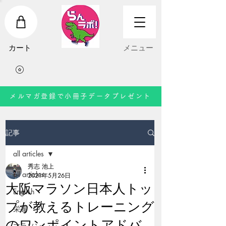
​カート
​メニュー
メルマガ登録で小冊子データプレゼント
記事
all articles
秀志 池上
all articles
2021年5月26日
大阪マラソン日本人トッ
English
プが教えるトレーニング
栄養
のワンポイントアドバ
マラソン