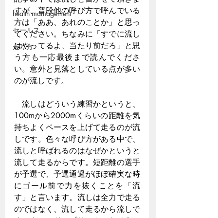
すが、普段他の呼び方で呼んでいる
health mamagement
方は「ああ、あれのことか」と思っ
セールス
てください。ちなみに「すでに流し
はやってるよ、当たり前だろ」と思
走り方
う方も一応最後まで読んでくださ
い。意外と見落としている点が多い
のが流しです。
　流しはどういう練習かというと、
100mから2000mくらいの距離を気
持ちよくペースを上げて走るのが流
しです。色々な呼び方がある中で、
流しと呼ばれるのはなぜかというと
流して走るからです。短距離の選手
が予選で、予選通過がほぼ確実な時
にゴール前で力を抜くことを「流
す」と言います。流しは全力で走る
のではなく、流して走るから流しで