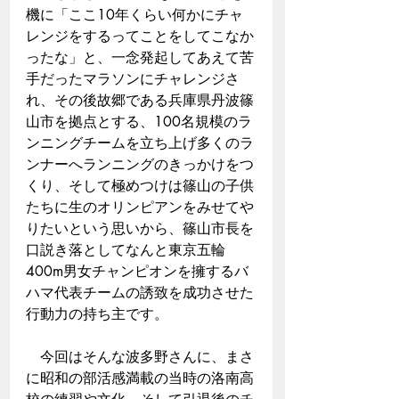
機に「ここ10年くらい何かにチャ
レンジをするってことをしてこなか
ったな」と、一念発起してあえて苦
手だったマラソンにチャレンジさ
れ、その後故郷である兵庫県丹波篠
山市を拠点とする、100名規模のラ
ンニングチームを立ち上げ多くのラ
ンナーへランニングのきっかけをつ
くり、そして極めつけは篠山の子供
たちに生のオリンピアンをみせてや
りたいという思いから、篠山市長を
口説き落としてなんと東京五輪
400m男女チャンピオンを擁するバ
ハマ代表チームの誘致を成功させた
行動力の持ち主です。
　今回はそんな波多野さんに、まさ
に昭和の部活感満載の当時の洛南高