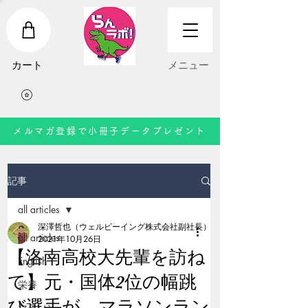
​カート
​メニュー
メルマガ登録で小冊子データプレゼント
記事
all articles
深澤哲也（ウェルビーイング株式会社副社長）
all articles
2021年10月26日
【洛南高校大先輩を訪ね
English
て】元・国体2位の幅跳
栄養
び選手が、マラソンラン
マラソン