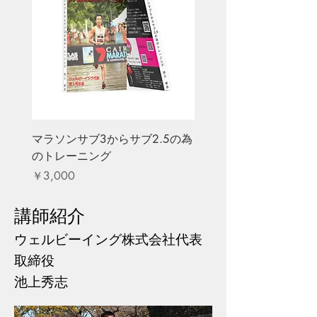
と過ごしたい、ついでに
アジア大会で銅メダルを
獲得したことがある陸上
選手と過ごしたいという
方の為の案内で
マラソンサブ3からサブ2.5の為
のトレーニング
価格
￥3,000
講師紹介
​ウェルビーイング株式会社代表
取締役
池上秀志