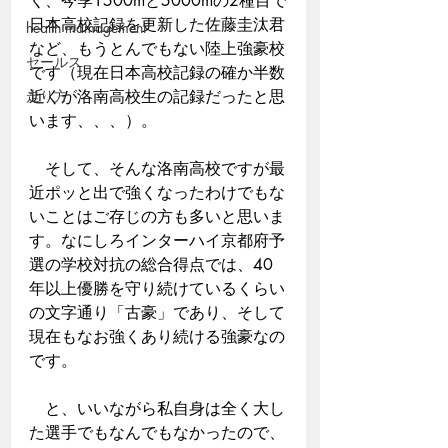
く、今季1500mと5000mの2種目で
日本高校記録を更新した佐藤圭汰君
health mamagement
など、もうとんでもない陸上強豪校
セールス
です（現在日本高校記録の確か半数
走り方
近くが洛南高校生の記録だったと思
います、、、）。
　そして、そんな洛南高校ですが最
近ポッと出で強くなったわけでもな
いことはご存じの方も多いと思いま
す。なにしろインターハイ京都府予
選の学校対抗の総合得点では、40
年以上優勝を守り続けているくらい
の文字通り「古豪」であり、そして
現在もなお強くあり続ける強豪なの
です。
　と、いいながら私自身は全く大し
た選手でもなんでもなかったので、