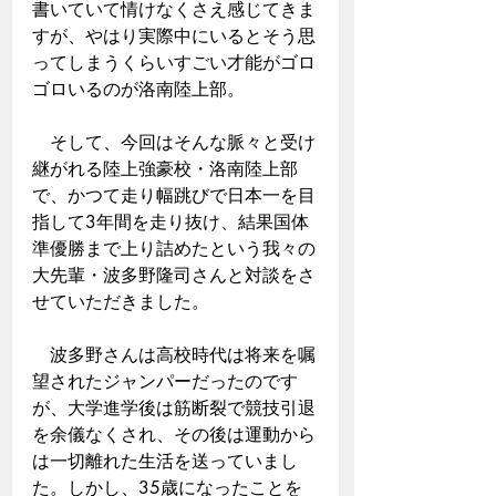
書いていて情けなくさえ感じてきま
すが、やはり実際中にいるとそう思
ってしまうくらいすごい才能がゴロ
ゴロいるのが洛南陸上部。
　そして、今回はそんな脈々と受け
継がれる陸上強豪校・洛南陸上部
で、かつて走り幅跳びで日本一を目
指して3年間を走り抜け、結果国体
準優勝まで上り詰めたという我々の
大先輩・波多野隆司さんと対談をさ
せていただきました。
　波多野さんは高校時代は将来を嘱
望されたジャンパーだったのです
が、大学進学後は筋断裂で競技引退
を余儀なくされ、その後は運動から
は一切離れた生活を送っていまし
た。しかし、35歳になったことを