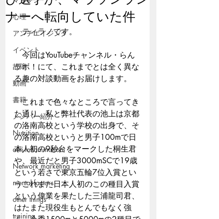
ナーへ転向していた件
心理
　ティラノです。
アンチエイジング
イベント
　今回はYouTubeチャンネル・らん
故障
ラボ！にて、これまでとは全く異な
る趣の対談動画をお届けします。
動画
書籍
　これまで色々なところで言ってき
た通り、私と弊社代表の池上は京都
メンバー紹介
の洛南高校という学校の出身で、そ
Nutrition
の洛南高校というと男子100mで日
本人初の9秒台をマークした桐生君
anti-inflammation
や、最近だと男子3000mSCで19歳
Network marketing
という若さで東京五輪7位入賞とい
mental factors
うこれまた日本人初のこの種目入賞
という偉業を果たした三浦龍司君、
other things
はたまた現役生もとんでもなく強
training