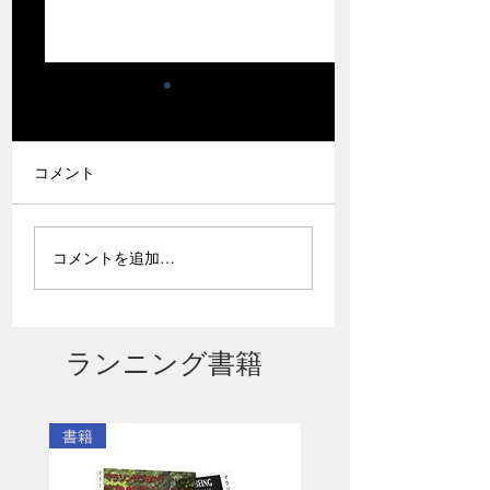
9月20日から9月22日ま
で京の都で合宿を開催
いたします。
突然ですが、西暦2026
コメント
年、皇紀2686年9月の大
型連休のご予定はすでに
夏場こそ絶対に知
決まっておりますでしょ
コメントを追加…
おきたい「弱化現
うか？ 非常に残念です
の話
が、すでに決まってしま
っているという方にはこ
ちらの情報はお役に立て
ランニング書籍
ません。今回は今年の9月
の大型連休は走者として
非常に有意義な時間を花
書籍
の都の京の町で日本三大
解説系ランチューバー3名