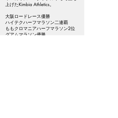
上げたKimbia Athletics。
大阪ロードレース優勝
ハイテクハーフマラソン二連覇
ももクロマニアハーフマラソン2位
グアムマラソン優勝
大阪マラソン2位
自己ベスト
ハーフマラソン 63分09秒
30km 1時間31分53秒
マラソン 2時間13分41秒
​ウェルビーイング株式会社副社長
らんラボ！代表
深澤 哲也