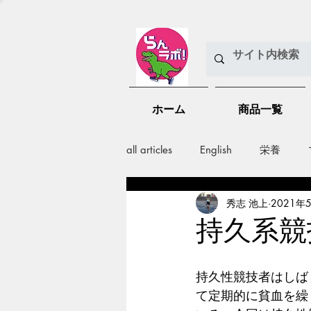
ホーム
商品一覧
all articles
English
栄養
秀志 池上
2021年
メンバー紹介
Nutrition
持久系競
training
health mamagemen
持久性競技者はしば
て定期的に貧血を繰