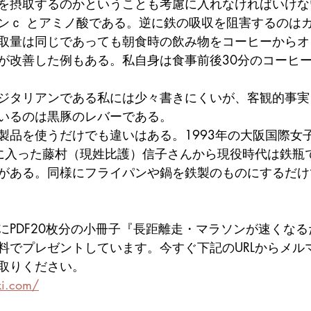
を摂取するのかということも考慮に入れなければいけな
ンｃ とアミノ酸である。逆に鉄の吸収を阻害するのは
取量は同じであっても朝食時の飲み物をコーヒーからオ
が改善した例もある。私自身は食事前後30分のコーヒ
ジタリアンである私には少々書きにくいが、客観的事実
いるのは黒豚のレバーである。
製品を使うだけでも違いはある。1993年の大阪国際女
に入った藤村（現姓比護）信子さんから現役時代は鉄瓶
がある。同様にフライパンや鍋を鉄製のものにするだけ
にPDF20枚分の小冊子『長距離走・マラソンが速くなる
料でプレゼントしています。今すぐ下記のURLからメル
取りください。
ki.com/