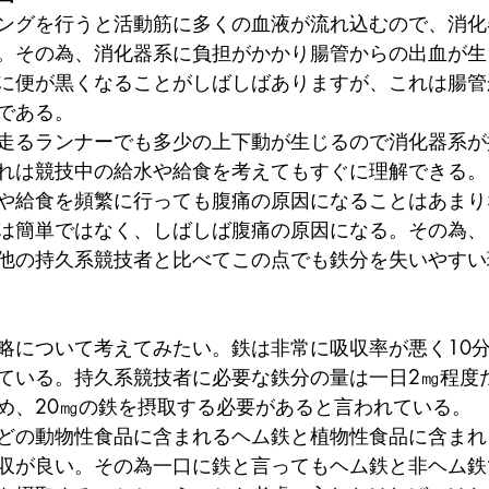
ングを行うと活動筋に多くの血液が流れ込むので、消化
。その為、消化器系に負担がかかり腸管からの出血が生
に便が黒くなることがしばしばありますが、これは腸管
である。
走るランナーでも多少の上下動が生じるので消化器系が
れは競技中の給水や給食を考えてもすぐに理解できる。
や給食を頻繁に行っても腹痛の原因になることはあまり
は簡単ではなく、しばしば腹痛の原因になる。その為、
他の持久系競技者と比べてこの点でも鉄分を失いやすい
略について考えてみたい。鉄は非常に吸収率が悪く10分
ている。持久系競技者に必要な鉄分の量は一日2㎎程度
め、20㎎の鉄を摂取する必要があると言われている。
どの動物性食品に含まれるヘム鉄と植物性食品に含まれ
収が良い。その為一口に鉄と言ってもヘム鉄と非ヘム鉄