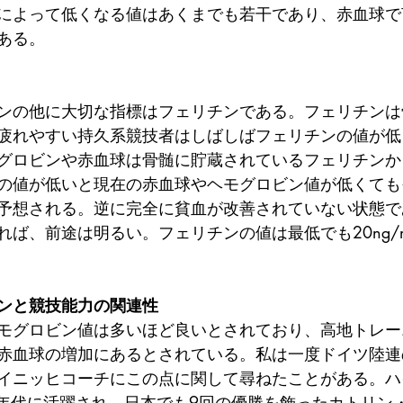
によって低くなる値はあくまでも若干であり、赤血球で
ある。
ンの他に大切な指標はフェリチンである。フェリチンは
疲れやすい持久系競技者はしばしばフェリチンの値が低
グロビンや赤血球は骨髄に貯蔵されているフェリチンか
の値が低いと現在の赤血球やヘモグロビン値が低くても
予想される。逆に完全に貧血が改善されていない状態で
れば、前途は明るい。フェリチンの値は最低でも20ng/
ンと競技能力の関連性
モグロビン値は多いほど良いとされており、高地トレー
赤血球の増加にあるとされている。私は一度ドイツ陸連
イニッヒコーチにこの点に関して尋ねたことがある。ハ
90年代に活躍され、日本でも9回の優勝を飾ったカトリン