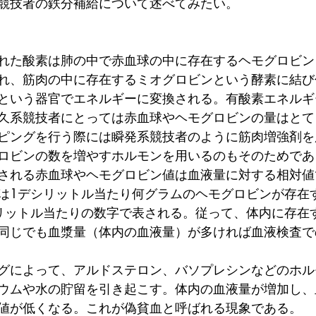
競技者の鉄分補給について述べてみたい。
れた酸素は肺の中で赤血球の中に存在するヘモグロビン
れ、筋肉の中に存在するミオグロビンという酵素に結び
という器官でエネルギーに変換される。有酸素エネルギ
久系競技者にとっては赤血球やヘモグロビンの量はとて
ピングを行う際には瞬発系競技者のように筋肉増強剤を
ロビンの数を増やすホルモンを用いるのもそのためであ
される赤血球やヘモグロビン値は血液量に対する相対値
は1デシリットル当たり何グラムのヘモグロビンが存在
リットル当たりの数字で表される。従って、体内に存在
同じでも血漿量（体内の血液量）が多ければ血液検査で
グによって、アルドステロン、バソプレシンなどのホル
ウムや水の貯留を引き起こす。体内の血液量が増加し、
値が低くなる。これが偽貧血と呼ばれる現象である。