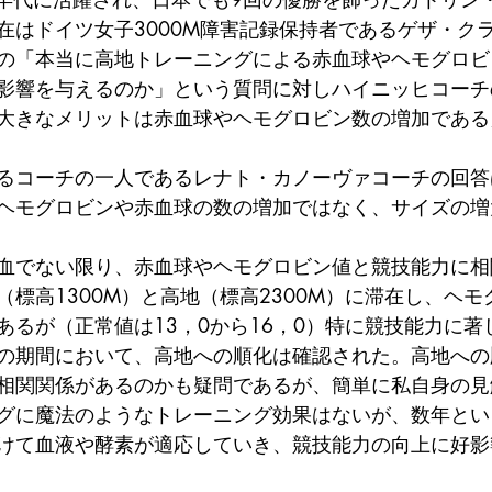
在はドイツ女子3000M障害記録保持者であるゲザ・ク
の「本当に高地トレーニングによる赤血球やヘモグロビ
影響を与えるのか」という質問に対しハイニッヒコーチ
大きなメリットは赤血球やヘモグロビン数の増加である
るコーチの一人であるレナト・カノーヴァコーチの回答
ヘモグロビンや赤血球の数の増加ではなく、サイズの増
血でない限り、赤血球やヘモグロビン値と競技能力に相
標高1300M）と高地（標高2300M）に滞在し、ヘモ
あるが（正常値は13，0から16，0）特に競技能力に著
の期間において、高地への順化は確認された。高地への
相関関係があるのかも疑問であるが、簡単に私自身の見
グに魔法のようなトレーニング効果はないが、数年とい
けて血液や酵素が適応していき、競技能力の向上に好影