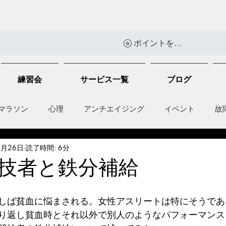
ポイントを表示
練習会
サービス一覧
ブログ
マラソン
心理
アンチエイジング
イベント
故
5月26日
読了時間: 6分
anti-inflammation
Network marketing
mental factors
技者と鉄分補給
t
セールス
走り方
しば貧血に悩まされる。女性アスリートは特にそうであ
り返し貧血時とそれ以外で別人のようなパフォーマンス