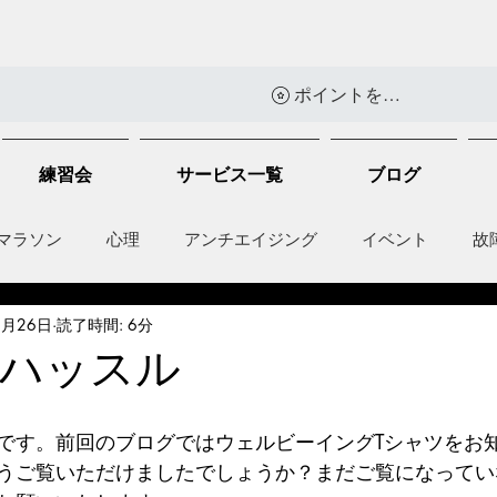
ポイントを表示
練習会
サービス一覧
ブログ
マラソン
心理
アンチエイジング
イベント
故
5月26日
読了時間: 6分
anti-inflammation
Network marketing
mental factors
eハッスル
t
セールス
走り方
です。前回のブログではウェルビーイングTシャツをお
うご覧いただけましたでしょうか？まだご覧になってい