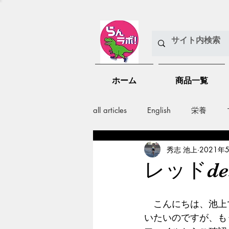
ホーム
商品一覧
all articles
English
栄養
秀志 池上
2021年
メンバー紹介
Nutrition
レッドd
training
health mamagemen
　こんにちは、池上
いたいのですが、も