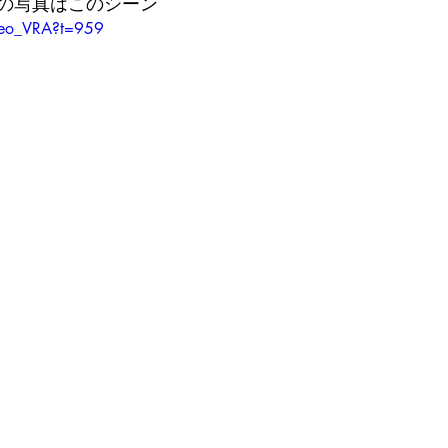
の写真はこのシーン
92eo_VRA?t=959